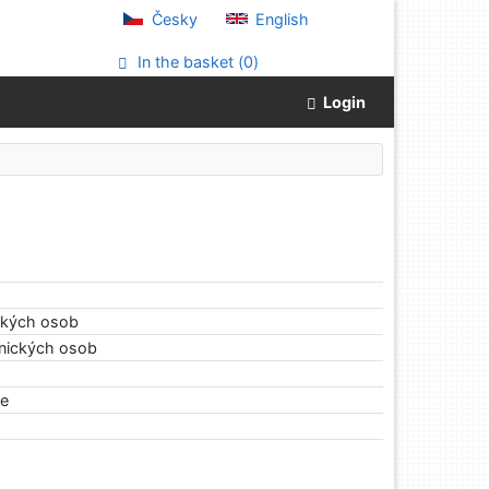
Česky
English
In the basket (
0
)
Login
ických osob
vnických osob
le