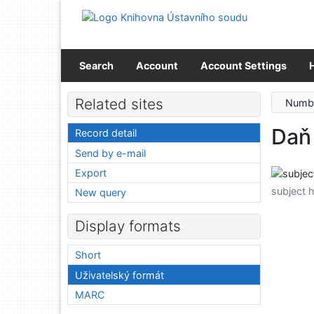
Go to content
Go to menu
Accessibility declaration
Search
Account
Account Settings
Related sites
Numbe
Daň 
Record detail
Send by e-mail
Export
subject 
New query
Display formats
Short
Uživatelský formát
MARC