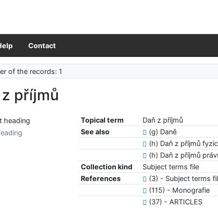
Help
Contact
r of the records: 1
z příjmů
Topical term
Daň z příjmů
See also
(g) Daně
heading
(h) Daň z příjmů fyz
(h) Daň z příjmů prá
Collection kind
Subject terms file
References
(3) - Subject terms fi
(115) - Monografie
(37) - ARTICLES