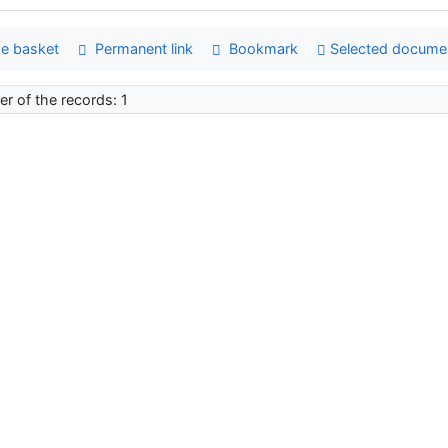
e basket
Permanent link
Bookmark
Selected docume
r of the records: 1