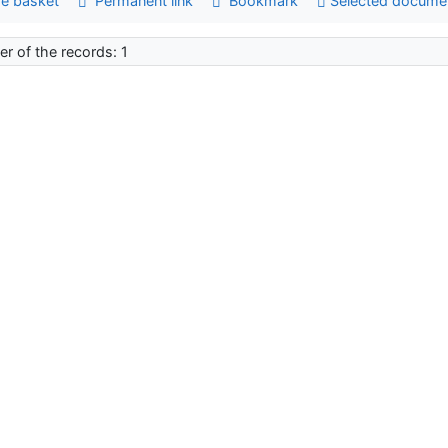
e basket
Permanent link
Bookmark
Selected docume
r of the records: 1