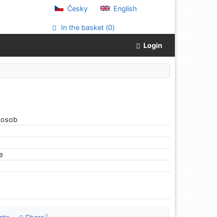
Česky
English
In the basket (
0
)
Login
h osob
le