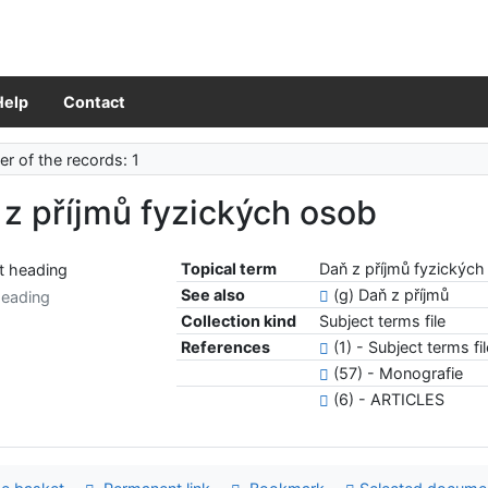
Help
Contact
r of the records: 1
z příjmů fyzických osob
Topical term
Daň z příjmů fyzickýc
See also
(g) Daň z příjmů
heading
Collection kind
Subject terms file
References
(1) - Subject terms fi
(57) - Monografie
(6) - ARTICLES