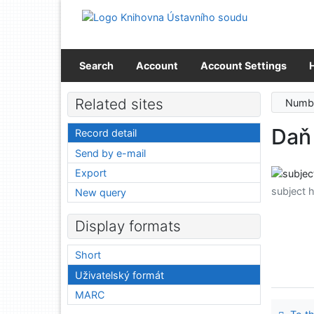
Go to content
Go to menu
Accessibility declaration
Search
Account
Account Settings
Related sites
Numbe
Daň 
Record detail
Send by e-mail
Export
subject 
New query
Display formats
Short
Uživatelský formát
MARC