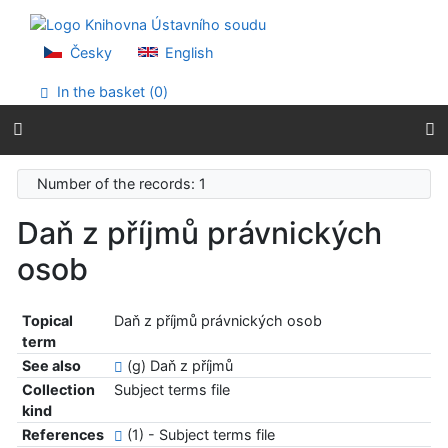
Go to content
Go to menu
Accessibility declaration
Česky
English
In the basket (
0
)
Number of the records: 1
Daň z příjmů právnických
osob
Topical
Daň z příjmů právnických osob
term
See also
(g) Daň z příjmů
Collection
Subject terms file
kind
References
(1) - Subject terms file