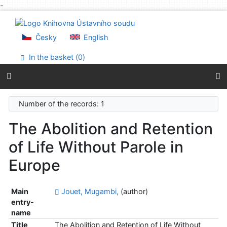
-
Go to content
Go to menu
Accessibility declaration
Česky
English
In the basket (
0
)
Number of the records: 1
The Abolition and Retention
of Life Without Parole in
Europe
Main
Jouet, Mugambi,
(author)
entry-
name
Title
The Abolition and Retention of Life Without