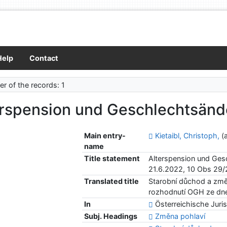
Help
Contact
r of the records: 1
erspension und Geschlechtsän
Main entry-
Kietaibl, Christoph,
(a
name
Title statement
Alterspension und Ges
21.6.2022, 10 Obs 29
Translated title
Starobní důchod a změ
rozhodnutí OGH ze dne
In
Österreichische Juris
Subj. Headings
Změna pohlaví