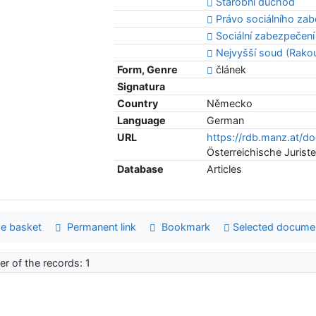
Starobní důchod
Právo sociálního za
Sociální zabezpečení
Nejvyšší soud (Rako
Form, Genre
článek
Signatura
Country
Německo
Language
German
URL
https://rdb.manz.at/
Österreichische Juriste
Database
Articles
e basket
Permanent link
Bookmark
Selected docume
r of the records: 1