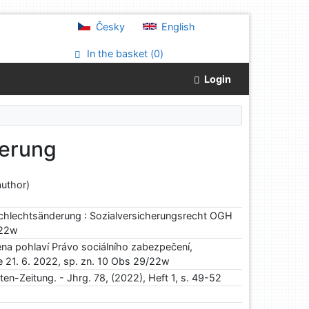
Česky
English
In the basket (
0
)
Login
derung
uthor)
chlechtsänderung : Sozialversicherungsrecht OGH
/22w
na pohlaví Právo sociálního zabezpečení,
 21. 6. 2022, sp. zn. 10 Obs 29/22w
ten-Zeitung. - Jhrg. 78, (2022), Heft 1, s. 49-52