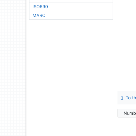
ISO690
MARC
To th
Numbe