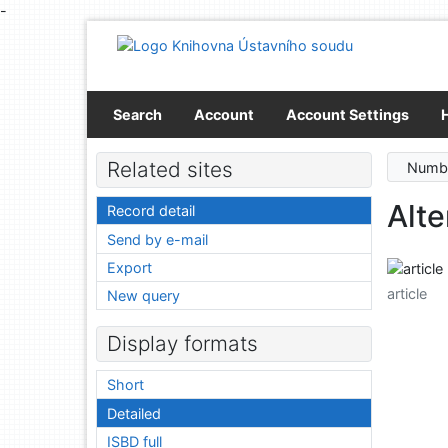
-
Go to content
Go to menu
Accessibility declaration
Search
Account
Account Settings
Related sites
Numbe
Alt
Record detail
Send by e-mail
Export
article
New query
Display formats
Short
Detailed
ISBD full