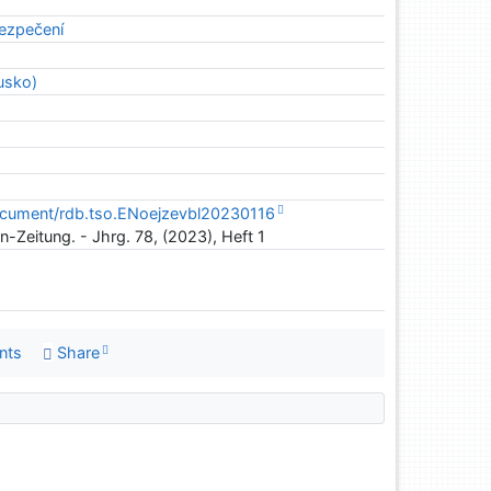
bezpečení
usko)
document/rdb.tso.ENoejzevbl20230116
n-Zeitung. - Jhrg. 78, (2023), Heft 1
nts
Share