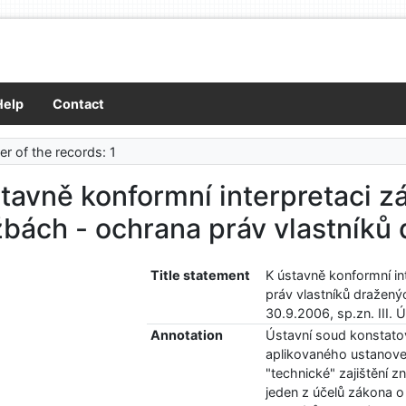
Help
Contact
r of the records: 1
tavně konformní interpretaci z
bách - ochrana práv vlastníků
Title statement
K ústavně konformní in
práv vlastníků dražený
30.9.2006, sp.zn. III.
Annotation
Ústavní soud konstat
aplikovaného ustanove
"technické" zajištění 
jeden z účelů zákona o