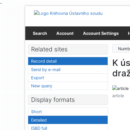
-
Go to content
Go to menu
Accessibility declaration
Search
Account
Account Settings
Related sites
Numbe
K ús
Record detail
Send by e-mail
draž
Export
New query
article
Display formats
Short
Detailed
ISBD full