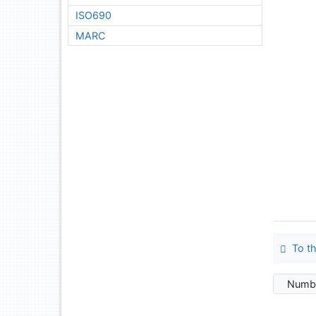
ISO690
MARC
To th
Numbe