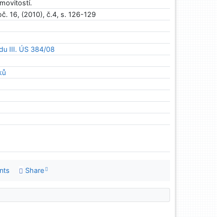
movitostí.
č. 16, (2010), č.4, s. 126-129
du III. ÚS 384/08
ků
nts
Share