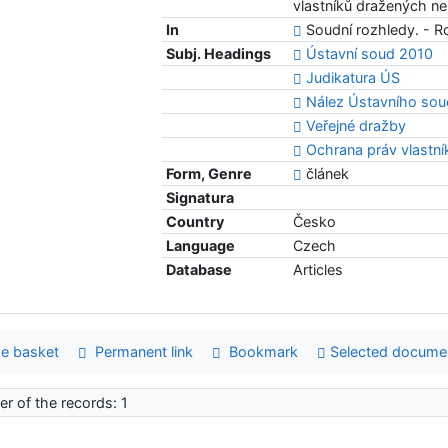
vlastníků dražených ne
In
Soudní rozhledy. - Ro
Subj. Headings
Ústavní soud 2010
Judikatura ÚS
Nález Ústavního sou
Veřejné dražby
Ochrana práv vlastní
Form, Genre
článek
Signatura
Country
Česko
Language
Czech
Database
Articles
e basket
Permanent link
Bookmark
Selected docume
r of the records: 1