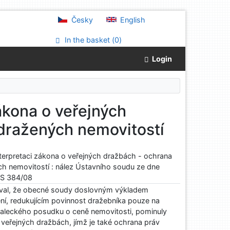
Česky
English
In the basket (
0
)
Login
ákona o veřejných
 dražených nemovitostí
terpretaci zákona o veřejných dražbách - ochrana
ch nemovitostí : nález Ústavního soudu ze dne
 ÚS 384/08
oval, že obecné soudy doslovným výkladem
ní, redukujícím povinnost dražebníka pouze na
znaleckého posudku o ceně nemovitosti, pominuly
 veřejných dražbách, jímž je také ochrana práv