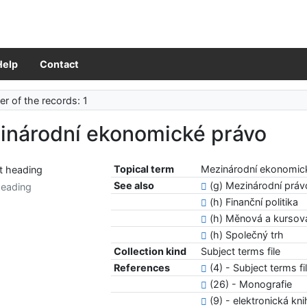
Help
Contact
r of the records: 1
inárodní ekonomické právo
Topical term
Mezinárodní ekonomic
See also
(g) Mezinárodní práv
heading
(h) Finanční politika
(h) Měnová a kursová
(h) Společný trh
Collection kind
Subject terms file
References
(4) - Subject terms fi
(26) - Monografie
(9) - elektronická kn