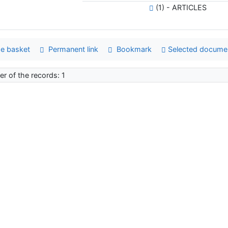
(1) - ARTICLES
e basket
Permanent link
Bookmark
Selected docume
r of the records: 1