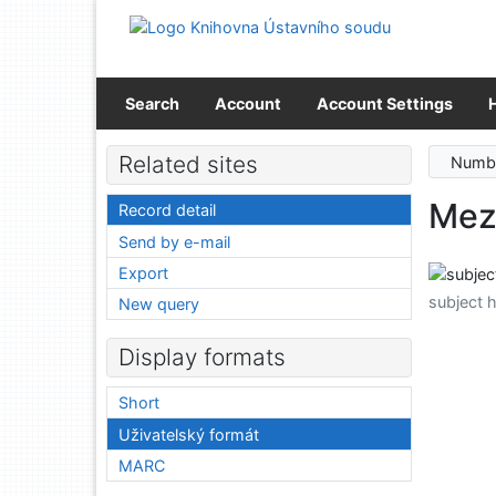
Go to content
Go to menu
Accessibility declaration
Search
Account
Account Settings
Related sites
Numbe
Mez
Record detail
Send by e-mail
Export
subject 
New query
Display formats
Short
Uživatelský formát
MARC