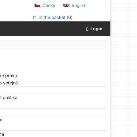
Česky
English
In the basket (
0
)
Login
ké právo
o veřejné
 politika
le
iha