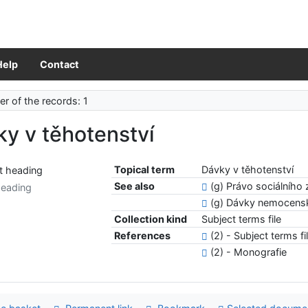
Help
Contact
r of the records: 1
y v těhotenství
Topical term
Dávky v těhotenství
See also
(g) Právo sociálního
heading
(g) Dávky nemocensk
Collection kind
Subject terms file
References
(2) - Subject terms fi
(2) - Monografie