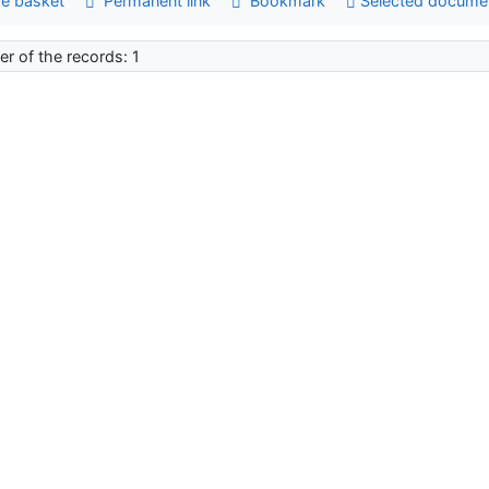
e basket
Permanent link
Bookmark
Selected docume
r of the records: 1