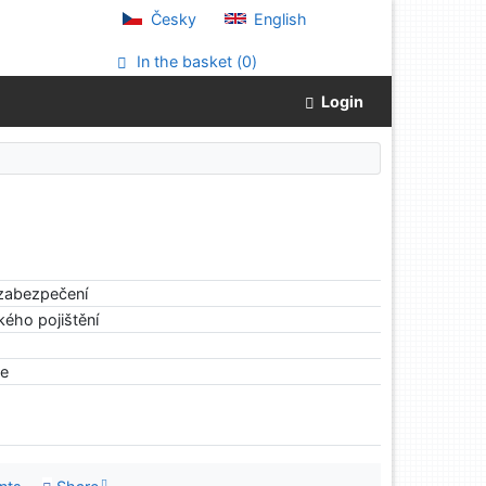
Česky
English
In the basket (
0
)
Login
 zabezpečení
ého pojištění
le