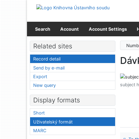
Go to content
Go to menu
Accessibility declaration
Search
Account
Account Settings
Related sites
Numbe
Dávk
Record detail
Send by e-mail
Export
subject 
New query
Display formats
Short
Uživatelský formát
MARC