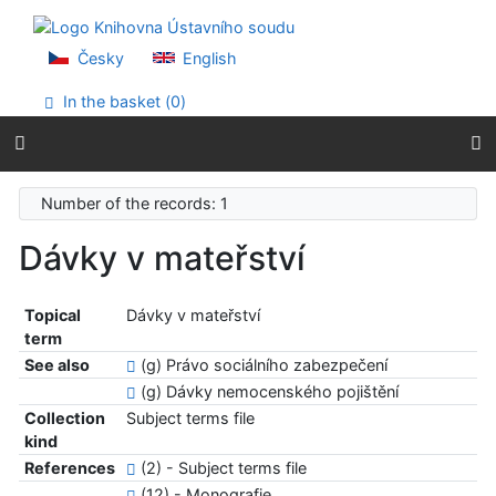
Go to content
Go to menu
Accessibility declaration
Česky
English
In the basket (
0
)
Number of the records: 1
Dávky v mateřství
Topical
Dávky v mateřství
term
See also
(g) Právo sociálního zabezpečení
(g) Dávky nemocenského pojištění
Collection
Subject terms file
kind
References
(2) - Subject terms file
(12) - Monografie