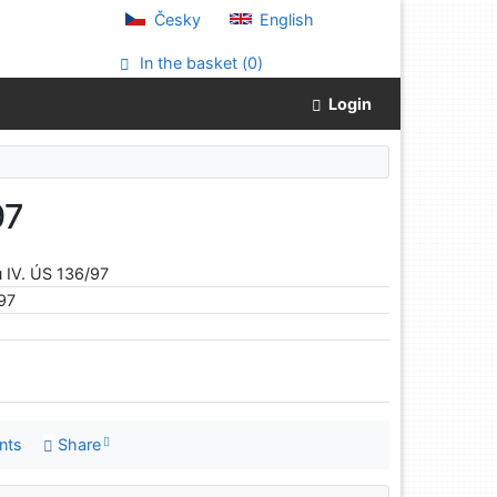
Česky
English
In the basket (
0
)
Login
97
 IV. ÚS 136/97
997
nts
Share