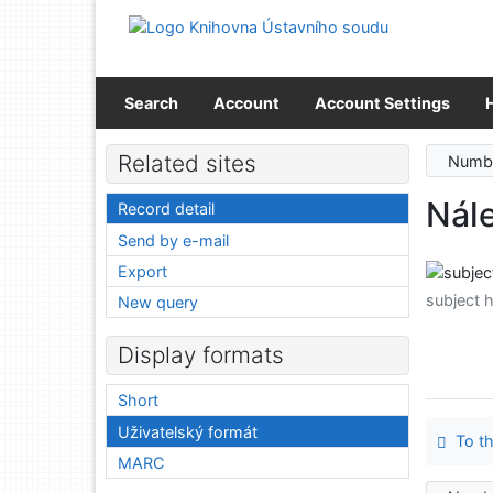
Go to content
Go to menu
Accessibility declaration
Search
Account
Account Settings
Related sites
Numbe
Nále
Record detail
Send by e-mail
Export
subject 
New query
Display formats
Short
Uživatelský formát
To th
MARC