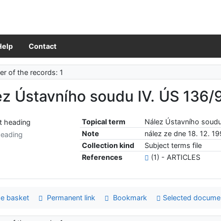
Help
Contact
r of the records: 1
z Ústavního soudu IV. ÚS 136/
Topical term
Nález Ústavního soudu
Note
nález ze dne 18. 12. 1
heading
Collection kind
Subject terms file
References
(1) - ARTICLES
e basket
Permanent link
Bookmark
Selected docume