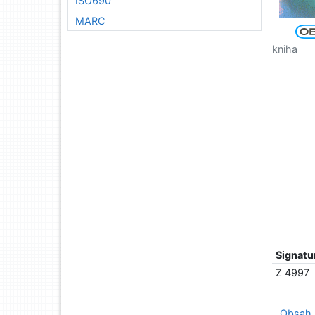
ISO690
MARC
kniha
Signatu
Z 4997
Obsah