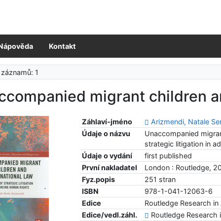
Nápověda
Kontakt
 záznamů: 1
companied migrant children an
Záhlaví-jméno
Arizmendi, Natale Se
Údaje o názvu
Unaccompanied migrant 
strategic litigation in
Údaje o vydání
first published
První nakladatel
London : Routledge, 2
Fyz.popis
251 stran
ISBN
978-1-041-12063-6
Edice
Routledge Research in
Edice/vedl.záhl.
Routledge Research i