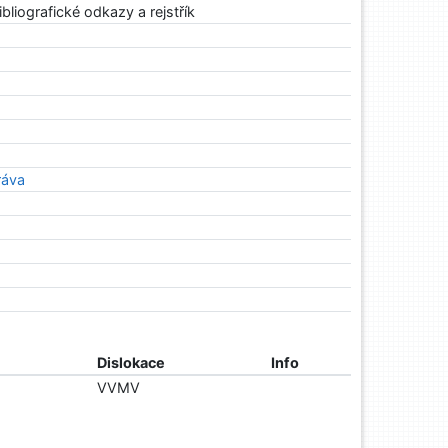
ibliografické odkazy a rejstřík
ráva
Dislokace
Info
VVMV