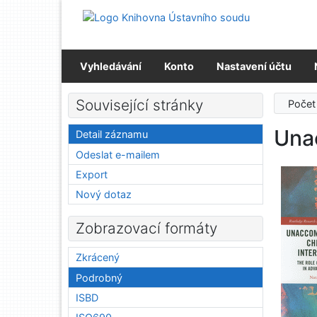
Přejít na obsah
Přejít na menu
Prohlášení o webové přístupnosti
Vyhledávání
Konto
Nastavení účtu
Související stránky
Počet
Unac
Detail záznamu
Odeslat e-mailem
Export
Nový dotaz
Zobrazovací formáty
Zkrácený
Podrobný
ISBD