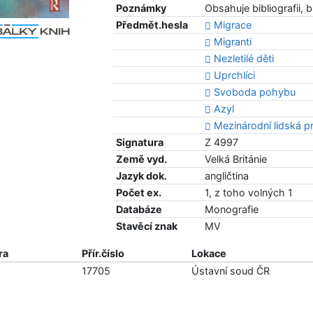
Poznámky
Obsahuje bibliografii, b
Předmět.hesla
Migrace
Migranti
Nezletilé děti
Uprchlíci
Svoboda pohybu
Azyl
Mezinárodní lidská p
Signatura
Z 4997
Země vyd.
Velká Británie
Jazyk dok.
angličtina
Počet ex.
1, z toho volných 1
Databáze
Monografie
Stavěcí znak
MV
ra
Přír.číslo
Lokace
17705
Ústavní soud ČR