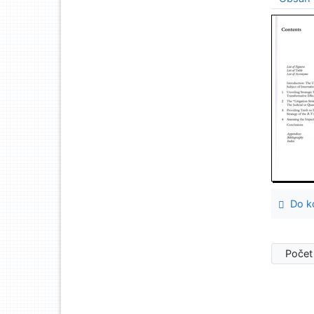
Do ko
Počet