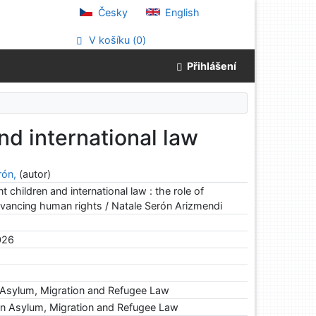
Česky
English
V košíku (
0
)
Přihlášení
d international law
rón,
(autor)
children and international law : the role of
 advancing human rights / Natale Serón Arizmendi
026
 Asylum, Migration and Refugee Law
n Asylum, Migration and Refugee Law