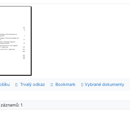
šíku
Trvalý odkaz
Bookmark
Vybrané dokumenty
 záznamů: 1