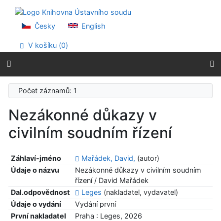
Přejít na obsah
Přejít na menu
Prohlášení o webové přístupnosti
Česky
English
V košíku (
0
)
Počet záznamů: 1
Nezákonné důkazy v
civilním soudním řízení
Záhlaví-jméno
Mařádek, David,
(autor)
Údaje o názvu
Nezákonné důkazy v civilním soudním
řízení / David Mařádek
Dal.odpovědnost
Leges
(nakladatel, vydavatel)
Údaje o vydání
Vydání první
První nakladatel
Praha : Leges, 2026