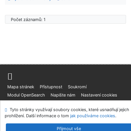
Počet záznamů: 1
Mapa stránek
Přístupnost
Soukromí
Modul OpenSearch
Napište nám
Nastavení cookies
Ústavní soud, IČO: 48513687, se sídlem Joštova 625/8,
Tyto stránky využívají soubory cookies, které usnadňují jejich
660 83 Brno
prohlížení. Další informace o tom
jak používáme cookies
.
©1993-2026
IPAC
v.4.8.63a
-
Cosmotron Bohemia, s.r.o.
Přijmout vše