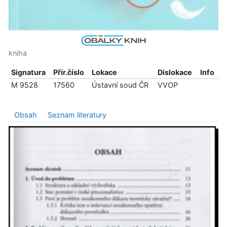
kniha
Signatura
Přír.číslo
Lokace
Dislokace
Info
M 9528
17560
Ústavní soud ČR
VVOP
Obsah
Seznam literatury