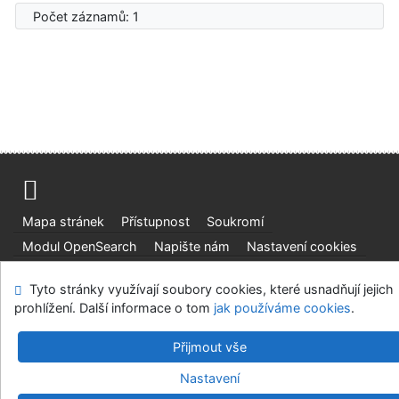
Počet záznamů: 1
Mapa stránek
Přístupnost
Soukromí
Modul OpenSearch
Napište nám
Nastavení cookies
Tyto stránky využívají soubory cookies, které usnadňují jejich
Ústavní soud, IČO: 48513687, se sídlem Joštova 625/8,
prohlížení. Další informace o tom
660 83 Brno
jak používáme cookies
.
©1993-2026
IPAC
v.4.8.63a
-
Cosmotron Bohemia, s.r.o.
Přijmout vše
Nastavení