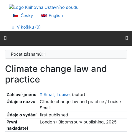
Přejít na obsah
Přejít na menu
Prohlášení o webové přístupnosti
Česky
English
V košíku (
0
)
Počet záznamů: 1
Climate change law and
practice
Záhlaví-jméno
Smail, Louise,
(autor)
Údaje o názvu
Climate change law and practice / Louise
Smail
Údaje o vydání
first published
První
London : Bloomsbury publishing, 2025
nakladatel