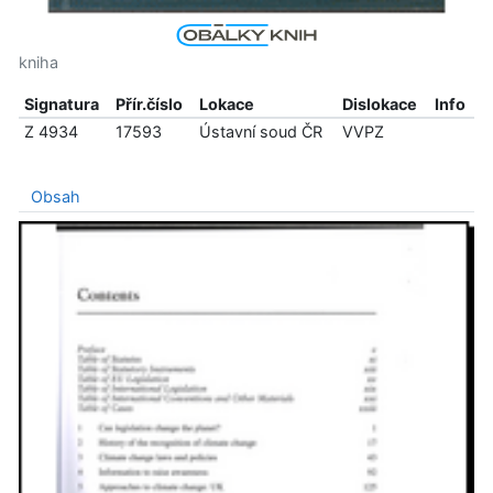
kniha
Signatura
Přír.číslo
Lokace
Dislokace
Info
Z 4934
17593
Ústavní soud ČR
VVPZ
Obsah