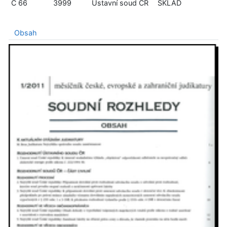
C 66
3999
Ústavní soud ČR
SKLAD
Obsah