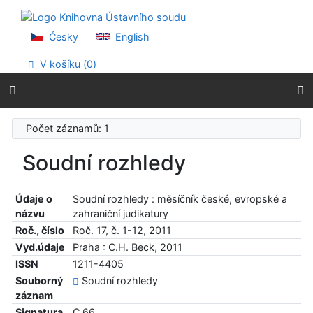
Přejít na obsah
Přejít na menu
Prohlášení o webové přístupnosti
Česky
English
V košíku (
0
)
Počet záznamů: 1
Soudní rozhledy
Údaje o
Soudní rozhledy : měsíčník české, evropské a
názvu
zahraniční judikatury
Roč., číslo
Roč. 17, č. 1-12, 2011
Vyd.údaje
Praha : C.H. Beck, 2011
ISSN
1211-4405
Souborný
Soudní rozhledy
záznam
Signatura
C 66