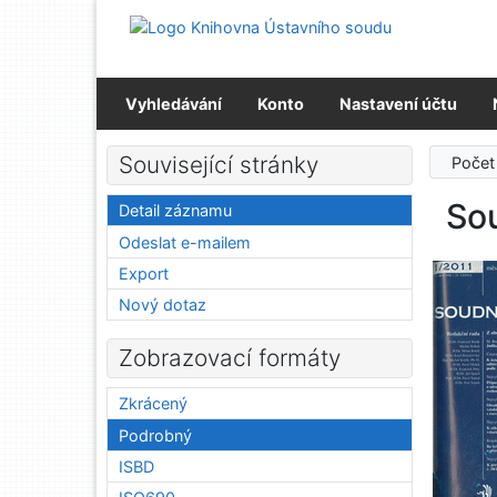
Přejít na obsah
Přejít na menu
Prohlášení o webové přístupnosti
Vyhledávání
Konto
Nastavení účtu
Související stránky
Počet
So
Detail záznamu
Odeslat e-mailem
Export
Nový dotaz
Zobrazovací formáty
Zkrácený
Podrobný
ISBD