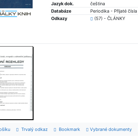
Jazyk dok.
čeština
Databáze
Periodika - Přijaté čísla
Odkazy
(57) - ČLÁNKY
šíku
Trvalý odkaz
Bookmark
Vybrané dokumenty