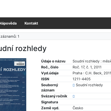
Nápověda
Kontakt
 záznamů: 1
udní rozhledy
Údaje o názvu
Soudní rozhledy : měsí
Roč., číslo
Roč. 17, č. 1, 2011
Vyd.údaje
Praha : C.H. Beck, 201
ISSN
1211-4405
Souborný
Soudní rozhledy
záznam
Svázaný ročník
Signatura
Země vyd.
Česko