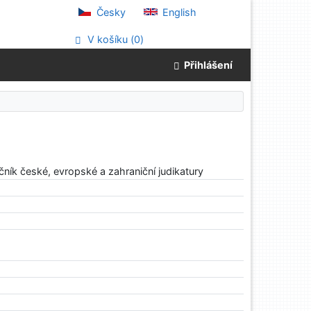
Česky
English
V košíku (
0
)
Přihlášení
čník české, evropské a zahraniční judikatury
1