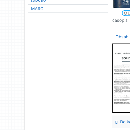
ISO690
MARC
časopis
Obsah
Do ko