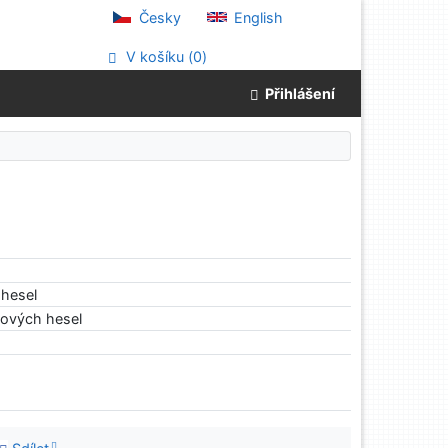
Česky
English
V košíku (
0
)
Přihlášení
hesel
tových hesel