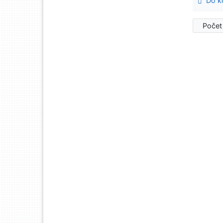
Do ko
Počet