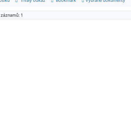
šíku
Trvalý odkaz
Bookmark
Vybrané dokumenty
 záznamů: 1