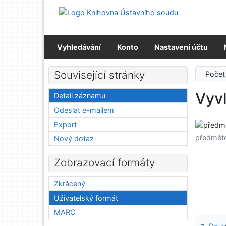
Přejít na obsah
Přejít na menu
Prohlášení o webové přístupnosti
Vyhledávání
Konto
Nastavení účtu
Související stránky
Počet
Vyv
Detail záznamu
Odeslat e-mailem
Export
předmět
Nový dotaz
Zobrazovací formáty
Zkrácený
Uživatelský formát
MARC