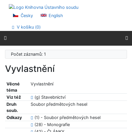
Přejít na obsah
Přejít na menu
Prohlášení o webové přístupnosti
Česky
English
V košíku (
0
)
Počet záznamů: 1
Vyvlastnění
Věcné
Vyvlastnění
téma
Viz též
(g) Stavebnictví
Druh
Soubor předmětových hesel
soub.
Odkazy
(1) - Soubor předmětových hesel
(28) - Monografie
(42) - ČLÁNKY