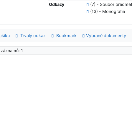
Odkazy
(7) - Soubor předmě
(13) - Monografie
šíku
Trvalý odkaz
Bookmark
Vybrané dokumenty
 záznamů: 1