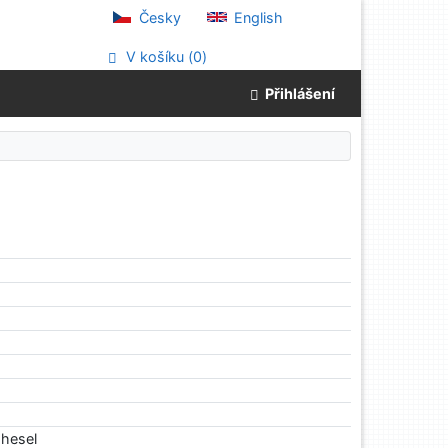
Česky
English
V košíku (
0
)
Přihlášení
hesel