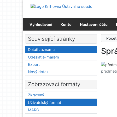
Přejít na obsah
Přejít na menu
Prohlášení o webové přístupnosti
Vyhledávání
Konto
Nastavení účtu
Související stránky
Počet
Spr
Detail záznamu
Odeslat e-mailem
Export
předmět
Nový dotaz
Zobrazovací formáty
Zkrácený
Uživatelský formát
MARC