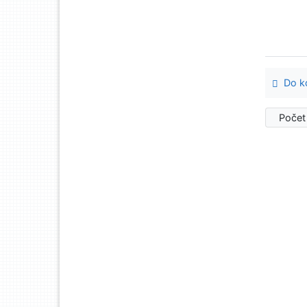
Do ko
Počet