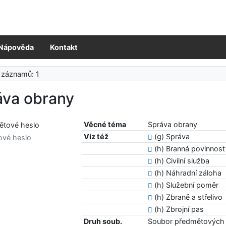
Nápověda
Kontakt
 záznamů: 1
áva obrany
Věcné téma
Správa obrany
Viz též
(g) Správa
ové heslo
(h) Branná povinnost
(h) Civilní služba
(h) Náhradní záloha
(h) Služební poměr
(h) Zbraně a střelivo
(h) Zbrojní pas
Druh soub.
Soubor předmětových 