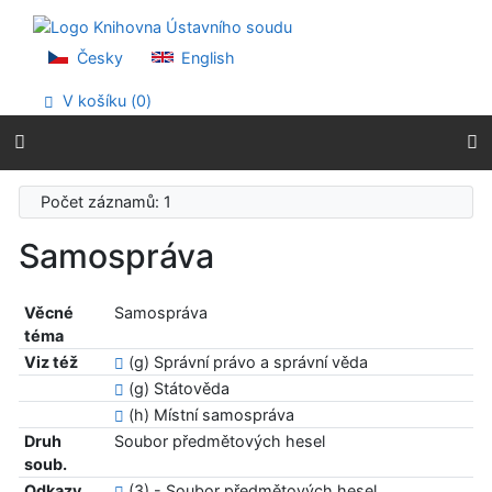
Přejít na obsah
Přejít na menu
Prohlášení o webové přístupnosti
Česky
English
V košíku (
0
)
Počet záznamů: 1
Samospráva
Věcné
Samospráva
téma
Viz též
(g) Správní právo a správní věda
(g) Státověda
(h) Místní samospráva
Druh
Soubor předmětových hesel
soub.
Odkazy
(3) - Soubor předmětových hesel