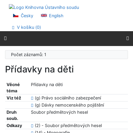
Přejít na obsah
Přejít na menu
Prohlášení o webové přístupnosti
Česky
English
V košíku (
0
)
Počet záznamů: 1
Přídavky na děti
Věcné
Přídavky na děti
téma
Viz též
(g) Právo sociálního zabezpečení
(g) Dávky nemocenského pojištění
Druh
Soubor předmětových hesel
soub.
Odkazy
(2) - Soubor předmětových hesel
(14) - Monografie