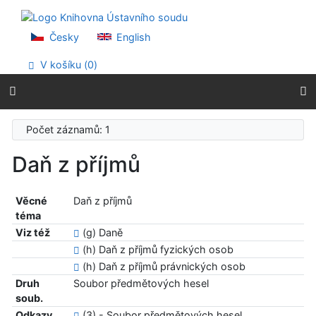
Přejít na obsah
Přejít na menu
Prohlášení o webové přístupnosti
Česky
English
V košíku (
0
)
Počet záznamů: 1
Daň z příjmů
Věcné
Daň z příjmů
téma
Viz též
(g) Daně
(h) Daň z příjmů fyzických osob
(h) Daň z příjmů právnických osob
Druh
Soubor předmětových hesel
soub.
Odkazy
(3) - Soubor předmětových hesel