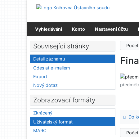
Přejít na obsah
Přejít na menu
Prohlášení o webové přístupnosti
Vyhledávání
Konto
Nastavení účtu
Související stránky
Počet
Fina
Detail záznamu
Odeslat e-mailem
Export
předmět
Nový dotaz
Zobrazovací formáty
Zkrácený
Do ko
Uživatelský formát
MARC
Počet