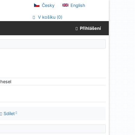
Česky
English
V košíku (
0
)
Přihlášení
hesel
Sdílet