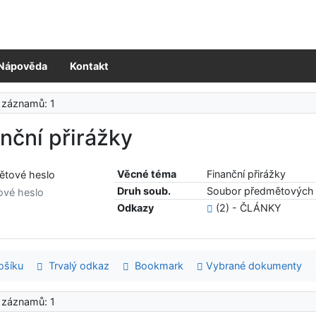
Nápověda
Kontakt
 záznamů: 1
nční přirážky
Věcné téma
Finanční přirážky
Druh soub.
Soubor předmětových 
ové heslo
Odkazy
(2) - ČLÁNKY
šíku
Trvalý odkaz
Bookmark
Vybrané dokumenty
 záznamů: 1