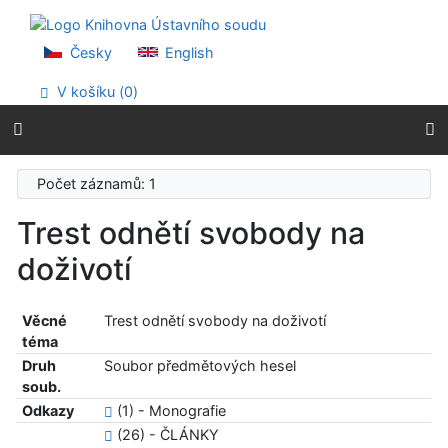
Přejít na obsah
Přejít na menu
Prohlášení o webové přístupnosti
Česky
English
V košíku (
0
)
Počet záznamů: 1
Trest odnětí svobody na
doživotí
Věcné
Trest odnětí svobody na doživotí
téma
Druh
Soubor předmětových hesel
soub.
Odkazy
(1) - Monografie
(26) - ČLÁNKY