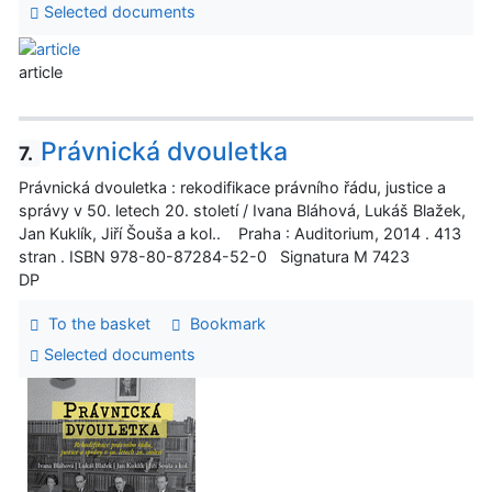
Selected documents
article
Právnická dvouletka
7.
Právnická dvouletka : rekodifikace právního řádu, justice a
správy v 50. letech 20. století / Ivana Bláhová, Lukáš Blažek,
Jan Kuklík, Jiří Šouša a kol.. Praha : Auditorium, 2014 . 413
stran . ISBN 978-80-87284-52-0 Signatura M 7423
DP
To the basket
Bookmark
Selected documents