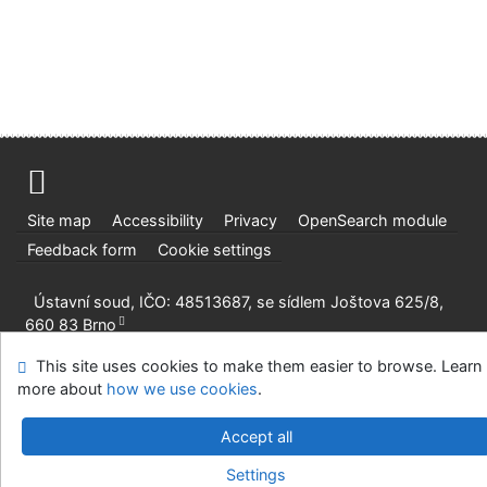
Site map
Accessibility
Privacy
OpenSearch module
Feedback form
Cookie settings
Ústavní soud, IČO: 48513687, se sídlem Joštova 625/8,
660 83 Brno
©1993-2026
IPAC
v.4.8.63a
-
Cosmotron Slovakia, s.r.o.
This site uses cookies to make them easier to browse. Learn
more about
how we use cookies
.
Accept all
Settings