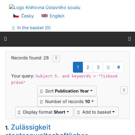
Go to content
Go to menu
Accessibility declaration
Česky
English
In the basket (
0
)
Search results
Records found: 28
1
2
3
#
Your query:
Subject h. and keywords = "Tiskové
právo"
Sort
Publication Year
Number of records
10
Display format
Short
Add to basket
Zulässigkeit
1.