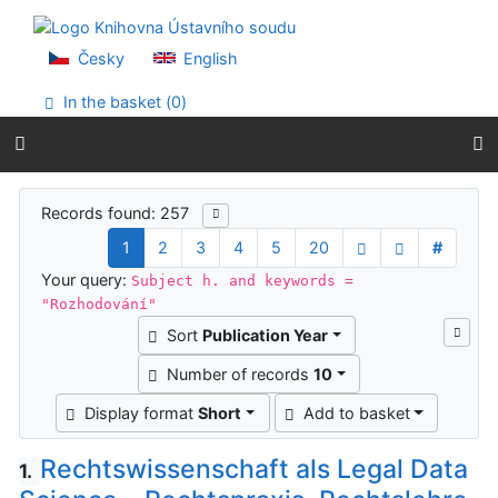
Go to content
Go to menu
Accessibility declaration
Česky
English
In the basket (
0
)
Search results
Records found: 257
1
2
3
4
5
20
#
Your query:
Subject h. and keywords =
"Rozhodování"
Sort
Publication Year
Number of records
10
Display format
Short
Add to basket
Rechtswissenschaft als Legal Data
1.