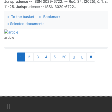
Jurisprudence -- ISSN 3029-6722. -- Roč. 34, (2025), č. 1, s.
11-25. Jurisprudence -- ISSN 3029-6722..
To the basket
Bookmark
Selected documents
article
1
2
3
4
5
20
#