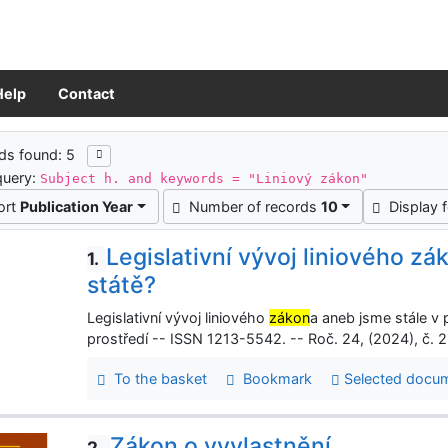
Help
Contact
ch results
ds found: 5
query:
Subject h. and keywords = "Liniový zákon"
ort
Publication Year
Number of records
10
Display 
Legislativní vývoj liniového z
1.
státě?
Legislativní vývoj liniového
zákon
a aneb jsme stále v
prostředí -- ISSN 1213-5542. -- Roč. 24, (2024), č. 2
To the basket
Bookmark
Selected docu
Zákon o vyvlastnění
2.