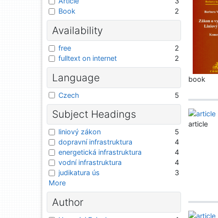
Article
3
Book
2
Availability
free
2
fulltext on internet
2
Language
book
Czech
5
Subject Headings
article
liniový zákon
5
dopravní infrastruktura
4
energetická infrastruktura
4
vodní infrastruktura
4
judikatura ús
3
More
Author