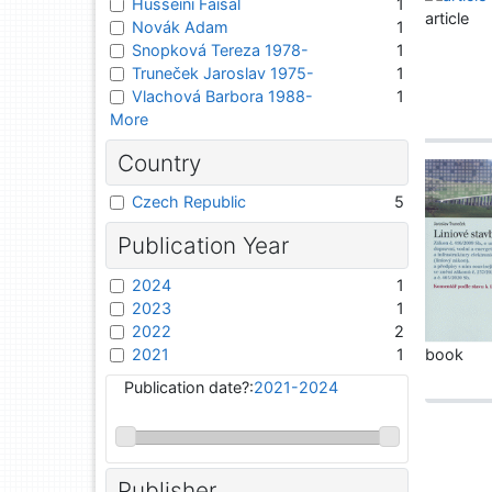
Husseini Faisal
1
article
Novák Adam
1
Snopková Tereza 1978-
1
Truneček Jaroslav 1975-
1
Vlachová Barbora 1988-
1
More
Country
Czech Republic
5
Publication Year
2024
1
2023
1
2022
2
book
2021
1
Publication date?:
2021-2024
Publisher