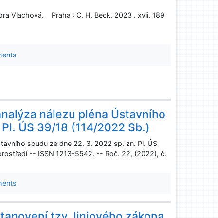
ora Vlachová. Praha : C. H. Beck, 2023 . xvii, 189
ments
analýza nálezu pléna Ústavního
 Pl. ÚS 39/18 (114/2022 Sb.)
stavního soudu ze dne 22. 3. 2022 sp. zn. Pl. ÚS
rostředí -- ISSN 1213-5542. -- Roč. 22, (2022), č.
ments
tanovení tzv. liniového zákona