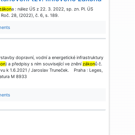
zákon
a : nález ÚS z 22. 3. 2022, sp. zn. Pl. ÚS
Roč. 28, (2022), č. 6, s. 189.
ments
stavby dopravní, vodní a energetické infrastruktury
kon
) a předpisy s ním související ve znění
zákon
ů č.
vu k 1.6.2021 / Jaroslav Truneček. Praha : Leges,
natura M 8933
ments