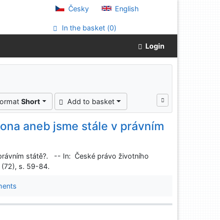
Česky
English
In the basket (
0
)
Login
format
Short
Add to basket
ákona aneb jsme stále v právním
 právním státě?. -- In: České právo životního
 (72), s. 59-84.
ments