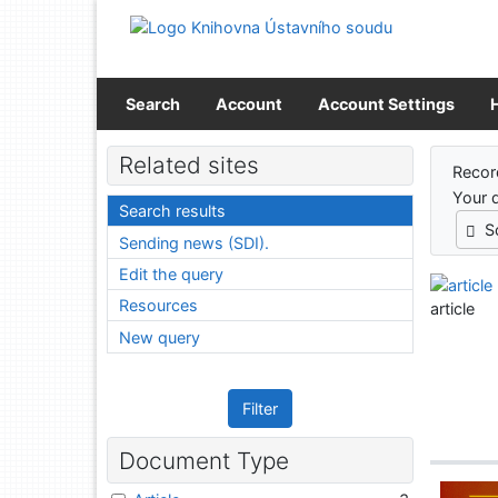
Go to content
Go to menu
Accessibility declaration
Search
Account
Account Settings
Sear
Related sites
Recor
Your 
Search results
S
Sending news (SDI).
Edit the query
Resources
article
New query
Filter
Document Type