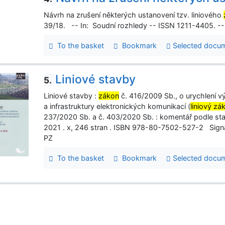
Návrh na zrušení některých ustanovení tzv. liniového
39/18. -- In: Soudní rozhledy -- ISSN 1211-4405. -- 
To the basket
Bookmark
Selected docu
Liniové stavby
5.
Liniové stavby :
zákon
č. 416/2009 Sb., o urychlení vý
a infrastruktury elektronických komunikací (
liniový zá
237/2020 Sb. a č. 403/2020 Sb. : komentář podle sta
2021 . x, 246 stran . ISBN 978-80-7502-527-2 Sig
PZ
To the basket
Bookmark
Selected docu