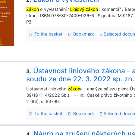
Zákon
o vyvlastnění :
Liniový zákon
: komentář / Barb
stran . ISBN 978-80-7400-926-6 Signatura M 9187
PZ
To the basket
Bookmark
Selected docu
Ústavnost liniového zákona - 
3.
soudu ze dne 22. 3. 2022 sp. zn.
Ústavnost liniového
zákon
a - analýza nálezu pléna Ú
39/18 (114/2022 Sb.). -- In: České právo životního p
2 (64), s. 83-99.
To the basket
Bookmark
Selected docu
Návrh na zrušení některých us
4.