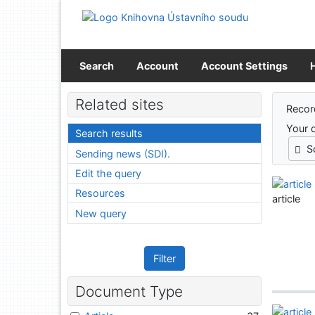
Go to content
Go to menu
Accessibility declaration
Search
Account
Account Settings
Sear
Related sites
Recor
Your 
Search results
S
Sending news (SDI).
Edit the query
Resources
article
New query
Filter
Document Type