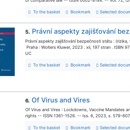
of comparative law -- ISSN 0002-919X. -- Vol. 72, (2
To the basket
Bookmark
Selected docu
Právní aspekty zajišťování bez
5.
Právní aspekty zajišťování bezpečnosti státu : (rizika
Praha : Wolters Kluwer, 2023 . xii, 197 stran . ISB
UC
To the basket
Bookmark
Selected docu
Of Virus and Vires
6.
Of Virus and Vires : Lockdowns, Vaccine Mandates a
rights -- ISSN 1361-1526. -- Iss. 6, 2023, s. 579-607
To the basket
Bookmark
Selected docu