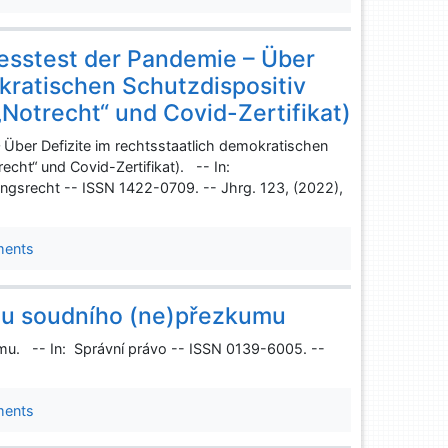
esstest der Pandemie – Über
okratischen Schutzdispositiv
Notrecht“ und Covid-Zertifikat)
Über Defizite im rechtsstaatlich demokratischen
echt“ und Covid-Zertifikat). -- In:
ungsrecht -- ISSN 1422-0709. -- Jhrg. 123, (2022),
ments
kuu soudního (ne)přezkumu
mu. -- In: Správní právo -- ISSN 0139-6005. --
ments