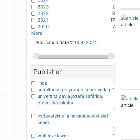
2024
4
2023
2
2022
8
2021
17
article
2020
7
More
Publication date?:
2004-2024
Publisher
linde
1
schulthess polygraphischer verlag
1
univerzita pavla jozefa šafárika,
právnická fakulta
article
1
vydavatelství a nakladatelství aleš
čeněk
1
wolters kluwer
1