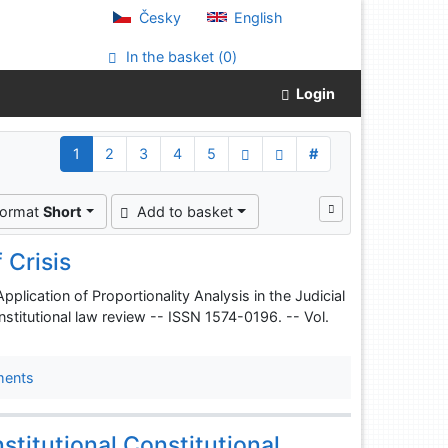
Česky
English
In the basket (
0
)
Login
1
2
3
4
5
#
format
Short
Add to basket
 Crisis
pplication of Proportionality Analysis in the Judicial
itutional law review -- ISSN 1574-0196. -- Vol.
ments
titutional Constitutional