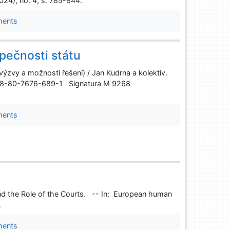
024), no. 4, s. 785-844.
ments
pečnosti státu
, výzvy a možnosti řešení) / Jan Kudrna a kolektiv.
N 978-80-7676-689-1 Signatura M 9268
ments
nd the Role of the Courts. -- In: European human
.
ments