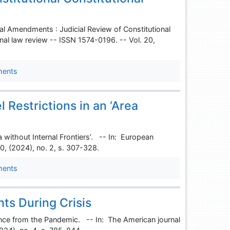
al Amendments : Judicial Review of Constitutional
l law review -- ISSN 1574-0196. -- Vol. 20,
ments
 Restrictions in an ‘Area
a without Internal Frontiers’. -- In: European
20, (2024), no. 2, s. 307-328.
ments
hts During Crisis
dence from the Pandemic. -- In: The American journal