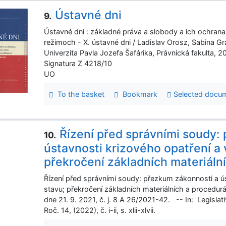
Ústavné dni
9.
Ústavné dni : základné práva a slobody a ich ochra
režimoch - X. ústavné dni / Ladislav Orosz, Sabina 
Univerzita Pavla Jozefa Šafárika, Právnická fakulta
Signatura Z 4218/10
UO
To the basket
Bookmark
Selected docu
Řízení před správními soudy:
10.
ústavnosti krizového opatření a
překročení základních materiální
Řízení před správními soudy: přezkum zákonnosti a ú
stavu; překročení základních materiálních a procedur
dne 21. 9. 2021, č. j. 8 A 26/2021-42. -- In: Legisla
Roč. 14, (2022), č. i-ii, s. xlii-xlvii.