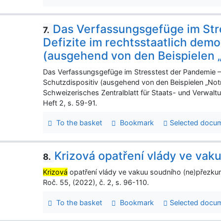
Das Verfassungsgefüge im Str
7.
Defizite im rechtsstaatlich dem
(ausgehend von den Beispielen „
Das Verfassungsgefüge im Stresstest der Pandemie – 
Schutzdispositiv (ausgehend von den Beispielen „Notr
Schweizerisches Zentralblatt für Staats- und Verwalt
Heft 2, s. 59-91.
To the basket
Bookmark
Selected docu
Krizová opatření vlády ve va
8.
Krizová
opatření vlády ve vakuu soudního (ne)přezku
Roč. 55, (2022), č. 2, s. 96-110.
To the basket
Bookmark
Selected docu