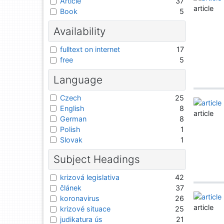
Article
37
article
Book
5
Availability
fulltext on internet
17
free
5
Language
Czech
25
English
8
article
German
8
Polish
1
Slovak
1
Subject Headings
krizová legislativa
42
článek
37
koronavirus
26
article
krizové situace
25
judikatura ús
21