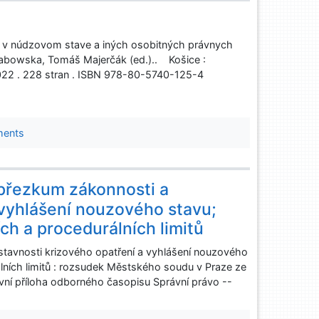
na v núdzovom stave a iných osobitných právnych
Grabowska, Tomáš Majerčák (ed.).. Košice :
, 2022 . 228 stran . ISBN 978-80-5740-125-4
ments
 přezkum zákonnosti a
 vyhlášení nouzového stavu;
ch a procedurálních limitů
stavnosti krizového opatření a vyhlášení nouzového
álních limitů : rozsudek Městského soudu v Praze ze
tivní příloha odborného časopisu Správní právo --