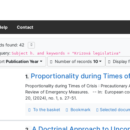
Help
Contact
ch results
ds found: 42
query:
Subject h. and keywords = "Krizová legislativa"
ort
Publication Year
Number of records
10
Display 
Proportionality during Times of
1.
Proportionality during Times of Crisis : Precautionary A
Review of Emergency Measures. -- In: European const
20, (2024), no. 1, s. 27-51.
To the basket
Bookmark
Selected docu
A Doctrinal Approach to Uncons
2.