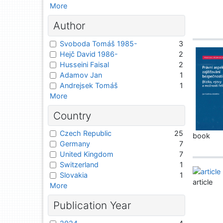
More
Author
Svoboda Tomáš 1985-
3
Hejč David 1986-
2
Husseini Faisal
2
Adamov Jan
1
Andrejsek Tomáš
1
More
Country
Czech Republic
25
book
Germany
7
United Kingdom
7
Switzerland
1
Slovakia
1
article
More
Publication Year