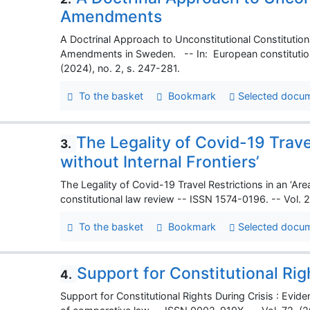
Amendments
A Doctrinal Approach to Unconstitutional Constitution
Amendments in Sweden. -- In: European constitutiona
(2024), no. 2, s. 247-281.
To the basket
Bookmark
Selected docu
The Legality of Covid-19 Travel
3.
without Internal Frontiers’
The Legality of Covid-19 Travel Restrictions in an ‘Are
constitutional law review -- ISSN 1574-0196. -- Vol. 
To the basket
Bookmark
Selected docu
Support for Constitutional Rig
4.
Support for Constitutional Rights During Crisis : Evi