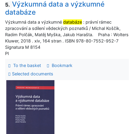
Výzkumná data a výzkumné
5.
databáze
Výzkumná data a výzkumné
databáze
: právní rámec
zpracování a sdílení vědeckých poznatků / Michal Koščík,
Radim Polčák, Matěj Myška, Jakub Harašta. Praha : Wolters
Kluwer, 2018 . xiv, 164 stran . ISBN 978-80-7552-952-7
Signatura M 8154
PI
To the basket
Bookmark
Selected documents