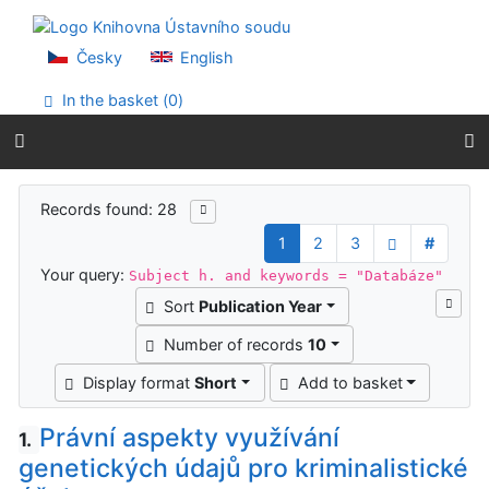
Go to content
Go to menu
Accessibility declaration
Česky
English
In the basket (
0
)
Search results
Records found: 28
1
2
3
#
Your query:
Subject h. and keywords = "Databáze"
Sort
Publication Year
Number of records
10
Display format
Short
Add to basket
Právní aspekty využívání
1.
genetických údajů pro kriminalistické