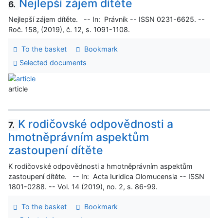
Nejlepší zájem dítěte
6.
Nejlepší zájem dítěte. -- In: Právník -- ISSN 0231-6625. --
Roč. 158, (2019), č. 12, s. 1091-1108.
To the basket
Bookmark
Selected documents
article
K rodičovské odpovědnosti a
7.
hmotněprávním aspektům
zastoupení dítěte
K rodičovské odpovědnosti a hmotněprávním aspektům
zastoupení dítěte. -- In: Acta Iuridica Olomucensia -- ISSN
1801-0288. -- Vol. 14 (2019), no. 2, s. 86-99.
To the basket
Bookmark