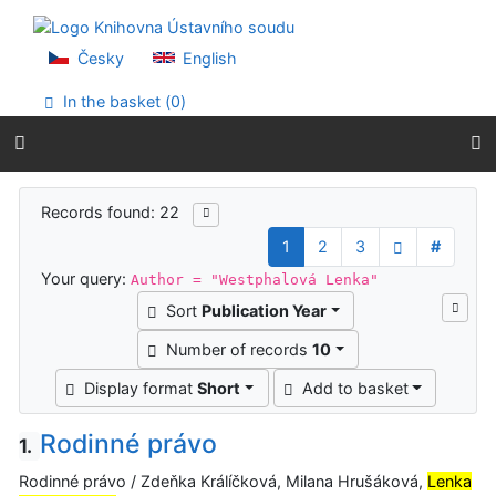
Go to content
Go to menu
Accessibility declaration
Česky
English
In the basket (
0
)
Search results
Records found: 22
1
2
3
#
Your query:
Author = "Westphalová Lenka"
Sort
Publication Year
Number of records
10
Display format
Short
Add to basket
Rodinné právo
1.
Rodinné právo / Zdeňka Králíčková, Milana Hrušáková,
Lenka