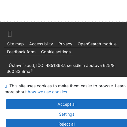
Site map
Accessibility
Privacy
OpenSearch module
Feedback form
Cookie settings
Ústavní soud, IČO: 48513687, se sídlem Joštova 625/8,
660 83 Brno
©1993-2026
IPAC
v.4.8.63a
-
Cosmotron Slovakia, s.r.o.
This site uses cookies to make them easier to browse. Learn
more about
how we use cookies
.
Accept all
Settings
Reject all