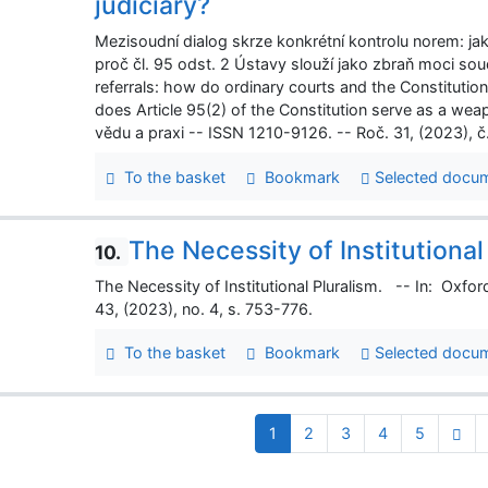
judiciary?
Mezisoudní dialog skrze konkrétní kontrolu norem: j
proč čl. 95 odst. 2 Ústavy slouží jako zbraň moci soud
referrals: how do ordinary courts and the Constituti
does Article 95(2) of the Constitution serve as a wea
vědu a praxi -- ISSN 1210-9126. -- Roč. 31, (2023), č
To the basket
Bookmark
Selected docu
The Necessity of Institutional
10.
The Necessity of Institutional Pluralism. -- In: Oxfor
43, (2023), no. 4, s. 753-776.
To the basket
Bookmark
Selected docu
1
2
3
4
5