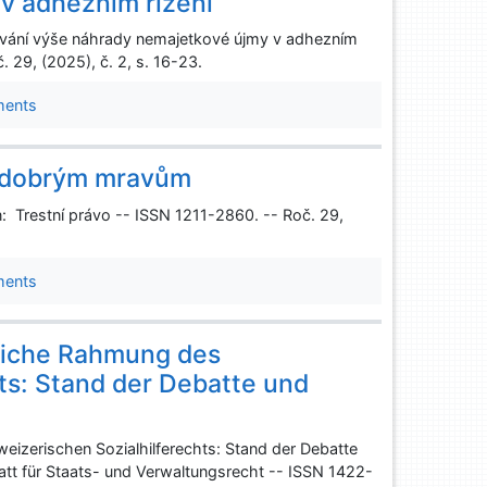
v adhezním řízení
čování výše náhrady nemajetkové újmy v adhezním
. 29, (2025), č. 2, s. 16-23.
ments
k dobrým mravům
 Trestní právo -- ISSN 1211-2860. -- Roč. 29,
ments
liche Rahmung des
ts: Stand der Debatte und
izerischen Sozialhilferechts: Stand der Debatte
tt für Staats- und Verwaltungsrecht -- ISSN 1422-