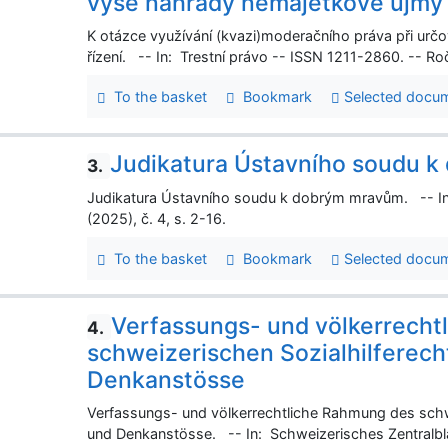
výše náhrady nemajetkové újmy 
K otázce využívání (kvazi)moderačního práva při ur
řízení. -- In: Trestní právo -- ISSN 1211-2860. -- Roč
To the basket
Bookmark
Selected docu
Judikatura Ústavního soudu 
3.
Judikatura Ústavního soudu k dobrým mravům. -- In:
(2025), č. 4, s. 2-16.
To the basket
Bookmark
Selected docu
Verfassungs- und völkerrecht
4.
schweizerischen Sozialhilferech
Denkanstösse
Verfassungs- und völkerrechtliche Rahmung des schwe
und Denkanstösse. -- In: Schweizerisches Zentralbla