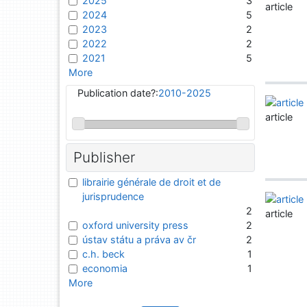
2025
3
article
2024
5
2023
2
2022
2
2021
5
More
Publication date?:
2010-2025
article
Publisher
librairie générale de droit et de
jurisprudence
2
article
oxford university press
2
ústav státu a práva av čr
2
c.h. beck
1
economia
1
More