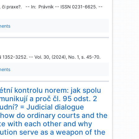
, či praxe?. -- In: Právník -- ISSN 0231-6625. --
ments
N 1352-3252. -- Vol. 30, (2024), No. 1, s. 45-70.
ments
tní kontrolu norem: jak spolu
nikují a proč čl. 95 odst. 2
udní? = Judicial dialogue
: how do ordinary courts and the
te with each other and why
tution serve as a weapon of the