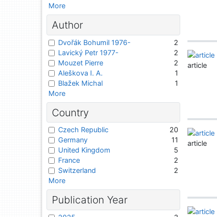
More
Author
Dvořák Bohumil 1976-
2
Lavický Petr 1977-
2
Mouzet Pierre
2
article
Aleškova I. A.
1
Blažek Michal
1
More
Country
Czech Republic
20
Germany
11
article
United Kingdom
5
France
2
Switzerland
2
More
Publication Year