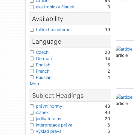
Article
43
elektronický článek
3
Availability
fulltext on internet
19
Language
Czech
20
article
German
14
English
5
French
2
Russian
1
More
Subject Headings
article
právní normy
43
článek
40
judikatura ús
20
interpretace práva
6
výklad práva
6