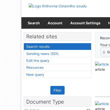
Go to content
Go to menu
Accessibility declaration
Search
Account
Account Settings
Sear
Related sites
Recor
Your 
Search results
S
Sending news (SDI).
Edit the query
Resources
article
New query
Filter
Document Type
article