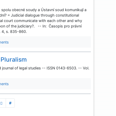
ak spolu obecné soudy a Ústavní soud komunikují a
ní? = Judicial dialogue through constitutional
onal court communicate with each other and why
pon of the judiciary?. -- In: Časopis pro právní
. 4, s. 835-860.
ments
 Pluralism
d journal of legal studies -- ISSN 0143-6503. -- Vol.
ments
#