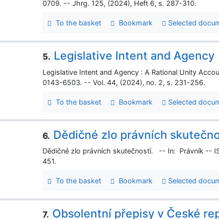
0709. -- Jhrg. 125, (2024), Heft 6, s. 287-310.
To the basket
Bookmark
Selected docu
Legislative Intent and Agency
5.
Legislative Intent and Agency : A Rational Unity Accou
0143-6503. -- Vol. 44, (2024), no. 2, s. 231-256.
To the basket
Bookmark
Selected docu
Dědičné zlo právních skutečno
6.
Dědičné zlo právních skutečností. -- In: Právník -- 
451.
To the basket
Bookmark
Selected docu
Obsolentní přepisy v České re
7.