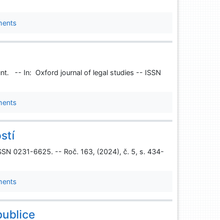
ments
nt. -- In: Oxford journal of legal studies -- ISSN
ments
stí
ISSN 0231-6625. -- Roč. 163, (2024), č. 5, s. 434-
ments
publice