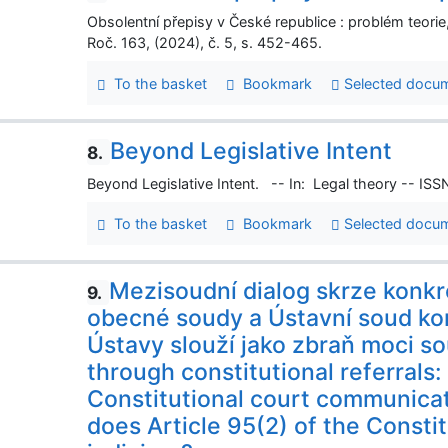
Obsolentní přepisy v České republice : problém teorie
Roč. 163, (2024), č. 5, s. 452-465.
To the basket
Bookmark
Selected docu
Beyond Legislative Intent
8.
Beyond Legislative Intent. -- In: Legal theory -- ISS
To the basket
Bookmark
Selected docu
Mezisoudní dialog skrze konkré
9.
obecné soudy a Ústavní soud komu
Ústavy slouží jako zbraň moci so
through constitutional referrals
Constitutional court communica
does Article 95(2) of the Consti