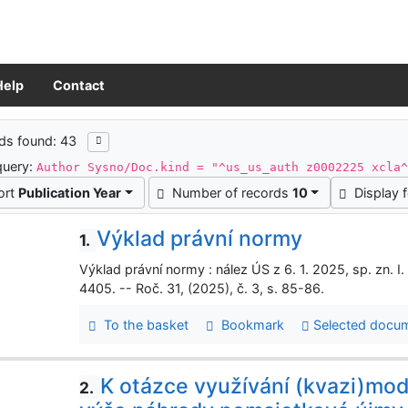
Help
Contact
ch results
ds found: 43
query:
Author Sysno/Doc.kind = "^us_us_auth z0002225 xcla
ort
Publication Year
Number of records
10
Display 
Výklad právní normy
1.
Výklad právní normy : nález ÚS z 6. 1. 2025, sp. zn. 
4405. -- Roč. 31, (2025), č. 3, s. 85-86.
To the basket
Bookmark
Selected docu
K otázce využívání (kvazi)mod
2.