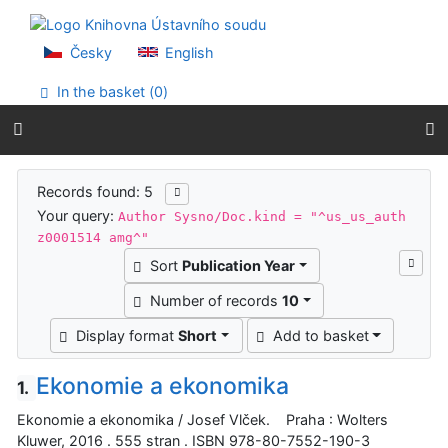
Go to content
Go to menu
Accessibility declaration
Česky
English
In the basket (
0
)
Search results
Records found: 5
Your query:
Author Sysno/Doc.kind = "^us_us_auth
z0001514 amg^"
Sort
Publication Year
Number of records
10
Display format
Short
Add to basket
Ekonomie a ekonomika
1.
Ekonomie a ekonomika / Josef Vlček. Praha : Wolters
Kluwer, 2016 . 555 stran . ISBN 978-80-7552-190-3