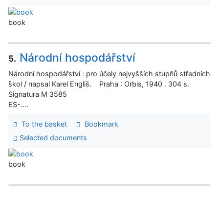
book
Národní hospodářství
5.
Národní hospodářství : pro účely nejvyšších stupňů středních
škol / napsal Karel Engliš. Praha : Orbis, 1940 . 304 s.
Signatura M 3585
ES-....
To the basket
Bookmark
Selected documents
book