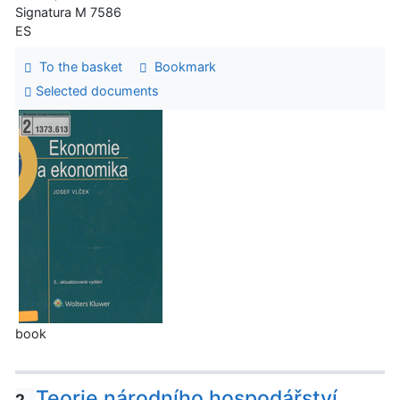
Signatura M 7586
ES
To the basket
Bookmark
Selected documents
book
Teorie národního hospodářství
2.