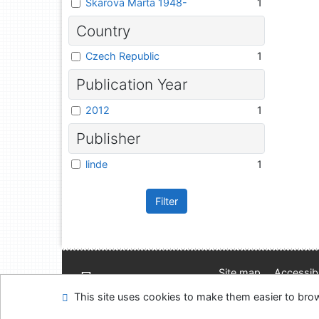
Škárová Marta 1948-
1
Country
Czech Republic
1
Publication Year
2012
1
Publisher
linde
1
Filter
Site map
Accessibi
Feedback form
Coo
This site uses cookies to make them easier to br