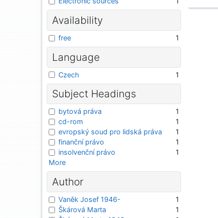
Electronic sources
1
Availability
free
1
Language
Czech
1
Subject Headings
bytová práva
1
cd-rom
1
evropský soud pro lidská práva
1
finanční právo
1
insolvenční právo
1
More
Author
Vaněk Josef 1946-
1
Škárová Marta
1