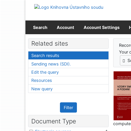
Go to content
Go to menu
Accessibility declaration
Search
Account
Account Settings
Sear
Related sites
Recor
Your 
Search results
S
Sending news (SDI).
Edit the query
Resources
New query
Filter
Document Type
computer 