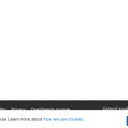
Ústavní soud
lity
Privacy
OpenSearch module
kie settings
owse. Learn more about
how we use cookies
.
©1993-