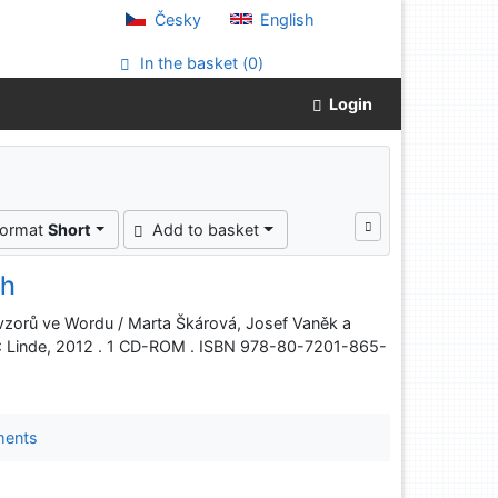
Česky
English
In the basket (
0
)
Login
format
Short
Add to basket
ch
 vzorů ve Wordu / Marta Škárová, Josef Vaněk a
 : Linde, 2012 . 1 CD-ROM . ISBN 978-80-7201-865-
ments