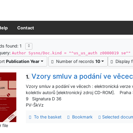
Help
Contact
ch results
ds found: 1
query:
Author Sysno/Doc.kind = "^us_us_auth z0000019 se^"
ort
Publication Year
Number of records
10
Display 
Vzory smluv a podání ve věce
1.
Vzory smluv a podání ve věcech : elektronická verze
kolektiv autorů [elektronický zdroj CD-ROM]. Praha
9 Signatura D 36
PV-ŠkVz
To the basket
Bookmark
Selected docu
file