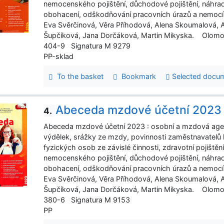
nemocenského pojištění, důchodové pojištění, náhr
obohacení, odškodňování pracovních úrazů a nemocí z 
Eva Svěrčinová, Věra Příhodová, Alena Skoumalová, An
Šupčíková, Jana Dorčáková, Martin Mikyska. Olomou
404-9 Signatura M 9279
PP-sklad
To the basket
Bookmark
Selected docu
Abeceda mzdové účetní 2023
4.
Abeceda mzdové účetní 2023 : osobní a mzdová age
výdělek, srážky ze mzdy, povinnosti zaměstnavatelů 
fyzických osob ze závislé činnosti, zdravotní pojištěn
nemocenského pojištění, důchodové pojištění, náhr
obohacení, odškodňování pracovních úrazů a nemocí z 
Eva Svěrčinová, Věra Příhodová, Alena Skoumalová, An
Šupčíková, Jana Dorčáková, Martin Mikyska. Olomou
380-6 Signatura M 9153
PP