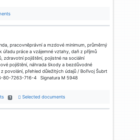
ments
nda, pracovněprávní a mzdové minimum, průměrný
k úřadu práce a vzájemné vztahy, daň z příjmů
 zdravotní pojištění, pojistné na sociální
ové pojištění, náhrada škody a bezdůvodné
povolání, přehled důležitých údajů / Bořivoj Šubrt
 978-80-7263-716-4 Signatura M 5948
nts
Selected documents
1