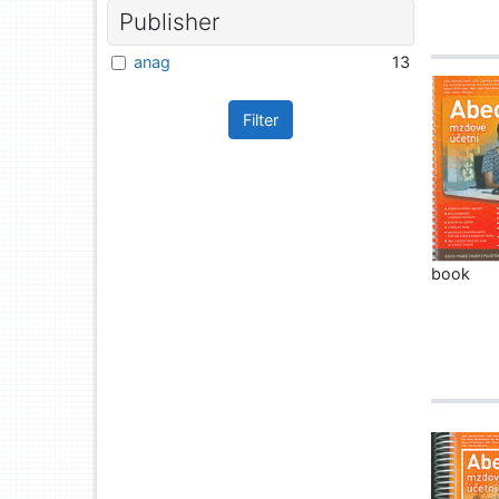
Publisher
anag
13
Filter
book