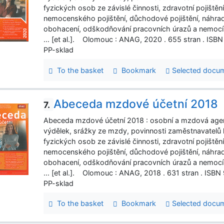
fyzických osob ze závislé činnosti, zdravotní pojištěn
nemocenského pojištění, důchodové pojištění, náhr
obohacení, odškodňování pracovních úrazů a nemocí z 
... [et al.]. Olomouc : ANAG, 2020 . 655 stran . 
PP-sklad
To the basket
Bookmark
Selected docu
Abeceda mzdové účetní 2018
7.
Abeceda mzdové účetní 2018 : osobní a mzdová age
výdělek, srážky ze mzdy, povinnosti zaměstnavatelů 
fyzických osob ze závislé činnosti, zdravotní pojištěn
nemocenského pojištění, důchodové pojištění, náhr
obohacení, odškodňování pracovních úrazů a nemocí z 
... [et al.]. Olomouc : ANAG, 2018 . 631 stran . I
PP-sklad
To the basket
Bookmark
Selected docu