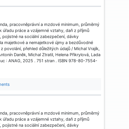
nda, pracovněprávní a mzdové minimum, průměrný
k úřadu práce a vzájemné vztahy, daň z příjmů
í, pojistné na sociální zabezpečení, dávky
ada majetkové a nemajetkové újmy a bezdůvodné
povolání, přehled důležitých údajů / Michal Vrajík,
tonín Daněk, Michal Ztratil, Helena Přikrylová, Lada
c : ANAG, 2025 . 751 stran . ISBN 978-80-7554-
ments
nda, pracovněprávní a mzdové minimum, průměrný
k úřadu práce a vzájemné vztahy, daň z příjmů
í, pojistné na sociální zabezpečení, dávky