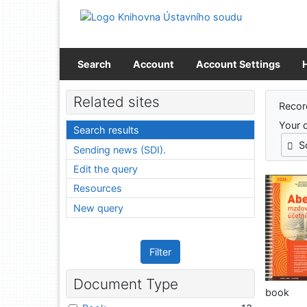
Go to content
Go to menu
Accessibility declaration
Search
Account
Account Settings
Sear
Related sites
Recor
Your 
Search results
S
Sending news (SDI).
Edit the query
Resources
New query
Filter
Document Type
book