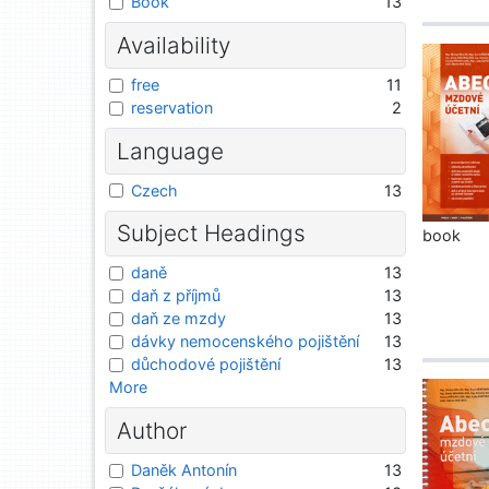
Book
13
Availability
free
11
reservation
2
Language
Czech
13
Subject Headings
book
daně
13
daň z příjmů
13
daň ze mzdy
13
dávky nemocenského pojištění
13
důchodové pojištění
13
More
Author
Daněk Antonín
13