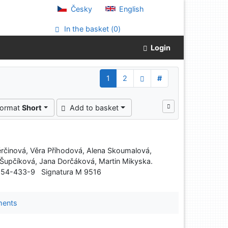
Česky
English
In the basket (
0
)
Login
1
2
#
"
format
Short
Add to basket
ěrčinová, Věra Příhodová, Alena Skoumalová,
da Šupčíková, Jana Dorčáková, Martin Mikyska.
7554-433-9 Signatura M 9516
ments