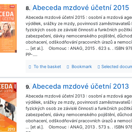
Abeceda mzdové účetní 2015
8.
Abeceda mzdové účetní 2015 : osobní a mzdová age
výdělek, srážky ze mzdy, povinnosti zaměstnavatelů 
fyzických osob ze závislé činnosti a funkčních požitků,
zabezpečení, dávky nemocenského pojištění, důchod
obohacení, odškodňování pracovních úrazů a nemocí z 
... [et al.]. Olomouc : ANAG, 2015 . 623 s. . ISBN
PP-....
To the basket
Bookmark
Selected docu
Abeceda mzdové účetní 2013
9.
Abeceda mzdové účetní 2013 : osobní a mzdová age
výdělek, srážky ze mzdy, povinnosti zaměstnavatelů 
fyzických osob ze závislé činnosti a funkčních požitků,
zabezpečení, dávky nemocenského pojištění, důchod
obohacení, odškodňování pracovních úrazů a nemocí z 
... [et al.]. Olomouc : ANAG, 2013 . 573 s. . ISBN