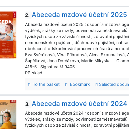
Abeceda mzdové účetní 2025
2.
Abeceda mzdové účetní 2025 : osobní a mzdová age
výdělek, srážky ze mzdy, povinnosti zaměstnavatelů 
fyzických osob ze závislé činnosti, zdravotní pojištěn
nemocenského pojištění, důchodové pojištění, náhr
obohacení, odškodňování pracovních úrazů a nemocí z 
Eva Svěrčinová, Věra Příhodová, Alena Skoumalová, An
Šupčíková, Jana Dorčáková, Martin Mikyska. Olomou
415-5 Signatura M 9405
PP-sklad
To the basket
Bookmark
Selected docu
Abeceda mzdové účetní 2024
3.
Abeceda mzdové účetní 2024 : osobní a mzdová age
výdělek, srážky ze mzdy, povinnosti zaměstnavatelů 
fyzických osob ze závislé činnosti, zdravotní pojištěn