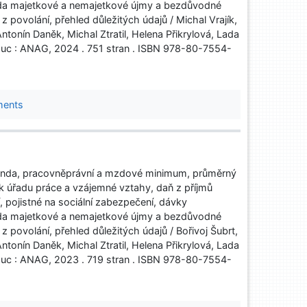
ada majetkové a nemajetkové újmy a bezdůvodné
povolání, přehled důležitých údajů / Michal Vrajík,
tonín Daněk, Michal Ztratil, Helena Přikrylová, Lada
c : ANAG, 2024 . 751 stran . ISBN 978-80-7554-
ments
nda, pracovněprávní a mzdové minimum, průměrný
k úřadu práce a vzájemné vztahy, daň z příjmů
í, pojistné na sociální zabezpečení, dávky
ada majetkové a nemajetkové újmy a bezdůvodné
povolání, přehled důležitých údajů / Bořivoj Šubrt,
tonín Daněk, Michal Ztratil, Helena Přikrylová, Lada
c : ANAG, 2023 . 719 stran . ISBN 978-80-7554-