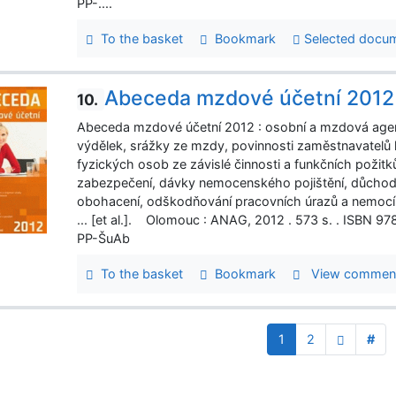
PP-....
To the basket
Bookmark
Selected docu
Abeceda mzdové účetní 2012
10.
Abeceda mzdové účetní 2012 : osobní a mzdová age
výdělek, srážky ze mzdy, povinnosti zaměstnavatelů 
fyzických osob ze závislé činnosti a funkčních požitků,
zabezpečení, dávky nemocenského pojištění, důchod
obohacení, odškodňování pracovních úrazů a nemocí z 
... [et al.]. Olomouc : ANAG, 2012 . 573 s. . ISBN
PP-ŠuAb
To the basket
Bookmark
View comme
1
2
#