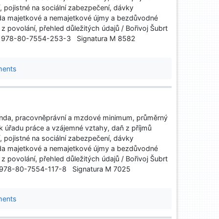
í, pojistné na sociální zabezpečení, dávky
ada majetkové a nemajetkové újmy a bezdůvodné
povolání, přehled důležitých údajů / Bořivoj Šubrt
ISBN 978-80-7554-253-3 Signatura M 8582
ments
nda, pracovněprávní a mzdové minimum, průměrný
k úřadu práce a vzájemné vztahy, daň z příjmů
í, pojistné na sociální zabezpečení, dávky
ada majetkové a nemajetkové újmy a bezdůvodné
povolání, přehled důležitých údajů / Bořivoj Šubrt
SBN 978-80-7554-117-8 Signatura M 7025
ments