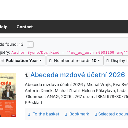
Help
Contact
ch results
ds found: 13
query:
Author Sysno/Doc.kind = "^us_us_auth m0001109 amg^
ort
Publication Year
Number of records
10
Display 
Abeceda mzdové účetní 2026
1.
Abeceda mzdové účetní 2026 / Michal Vrajík, Eva Sv
Antonín Daněk, Michal Ztratil, Helena Přikrylová, La
Olomouc : ANAG, 2026 . 767 stran . ISBN 978-80-
PP-sklad
To the basket
Bookmark
Selected docu