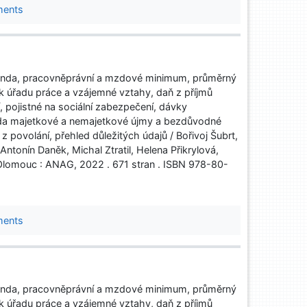
ments
nda, pracovněprávní a mzdové minimum, průměrný
k úřadu práce a vzájemné vztahy, daň z příjmů
í, pojistné na sociální zabezpečení, dávky
ada majetkové a nemajetkové újmy a bezdůvodné
povolání, přehled důležitých údajů / Bořivoj Šubrt,
tonín Daněk, Michal Ztratil, Helena Přikrylová,
lomouc : ANAG, 2022 . 671 stran . ISBN 978-80-
ments
nda, pracovněprávní a mzdové minimum, průměrný
k úřadu práce a vzájemné vztahy, daň z příjmů