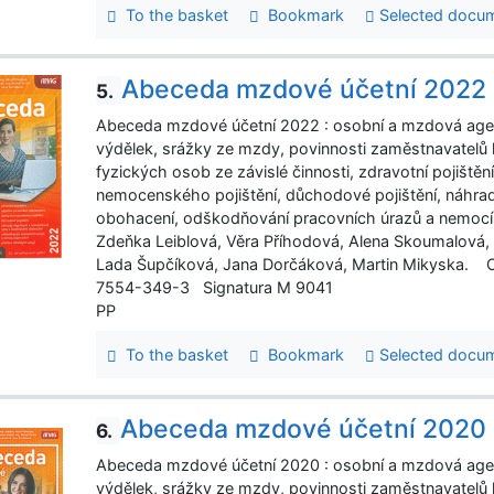
To the basket
Bookmark
Selected docu
Abeceda mzdové účetní 2022
5.
Abeceda mzdové účetní 2022 : osobní a mzdová age
výdělek, srážky ze mzdy, povinnosti zaměstnavatelů 
fyzických osob ze závislé činnosti, zdravotní pojištěn
nemocenského pojištění, důchodové pojištění, náhr
obohacení, odškodňování pracovních úrazů a nemocí z 
Zdeňka Leiblová, Věra Příhodová, Alena Skoumalová, An
Lada Šupčíková, Jana Dorčáková, Martin Mikyska. O
7554-349-3 Signatura M 9041
PP
To the basket
Bookmark
Selected docu
Abeceda mzdové účetní 2020
6.
Abeceda mzdové účetní 2020 : osobní a mzdová age
výdělek, srážky ze mzdy, povinnosti zaměstnavatelů 