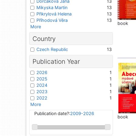
Dorčáková Jana
13
Mikyska Martin
13
Přikrylová Helena
13
Příhodová Věra
13
book
More
Country
Czech Republic
13
Publication Year
2026
1
2025
1
2024
1
2023
1
2022
1
More
Publication date?:
2009-2026
book