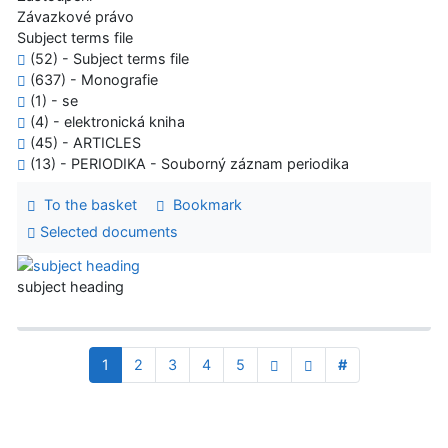
Závazkové právo
Subject terms file
(52) - Subject terms file
(637) - Monografie
(1) - se
(4) - elektronická kniha
(45) - ARTICLES
(13) - PERIODIKA - Souborný záznam periodika
To the basket
Bookmark
Selected documents
subject heading
1
2
3
4
5
#