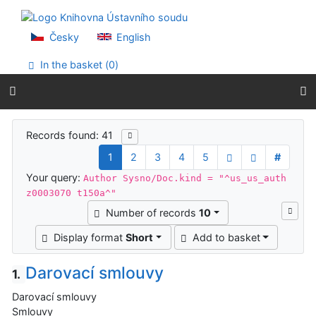
Go to content
Go to menu
Accessibility declaration
Česky
English
In the basket (
0
)
Search results
Records found: 41
1
2
3
4
5
#
Your query:
Author Sysno/Doc.kind = "^us_us_auth
z0003070 t150a^"
Number of records
10
Display format
Short
Add to basket
Darovací smlouvy
1.
Darovací smlouvy
Smlouvy