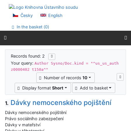
Go to content
Go to menu
Accessibility declaration
Česky
English
In the basket (
0
)
Search results
Records found: 2
Your query:
Author Sysno/Doc.kind = "^us_us_auth
z0000402 t150a^"
Number of records
10
Display format
Short
Add to basket
Dávky nemocenského pojištění
1.
Dávky nemocenského pojištění
Právo sociálního zabezpečení
Dávky v mateřství
Dávky v těhotenství