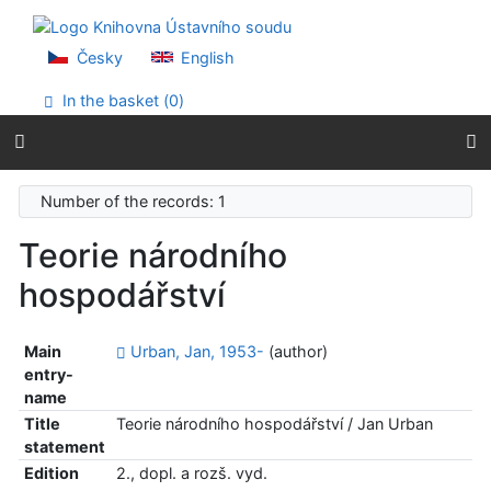
Go to content
Go to menu
Accessibility declaration
Česky
English
In the basket (
0
)
Number of the records: 1
Teorie národního
hospodářství
Main
Urban, Jan, 1953-
(author)
entry-
name
Title
Teorie národního hospodářství / Jan Urban
statement
Edition
2., dopl. a rozš. vyd.