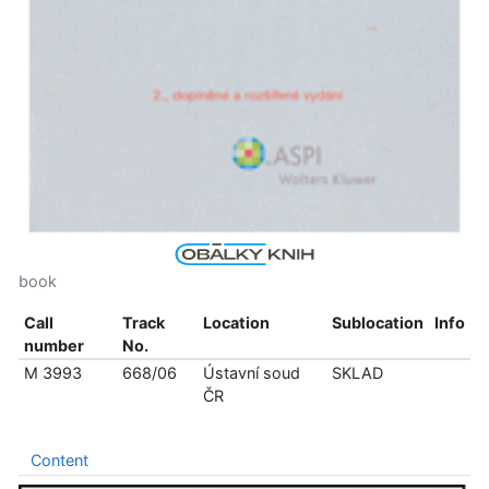
book
Call
Track
Location
Sublocation
Info
number
No.
M 3993
668/06
Ústavní soud
SKLAD
ČR
Content