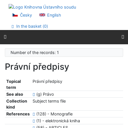
Go to content
Go to menu
Accessibility declaration
Česky
English
In the basket (
0
)
Number of the records: 1
Právní předpisy
Topical
Právní předpisy
term
See also
(g) Právo
Collection
Subject terms file
kind
References
(128) - Monografie
(1) - elektronická kniha
(58) - ARTICLES