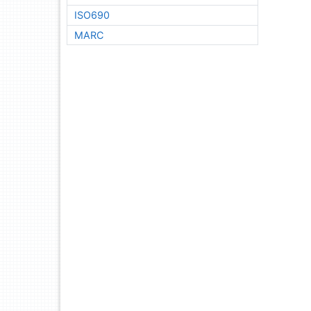
ISO690
MARC