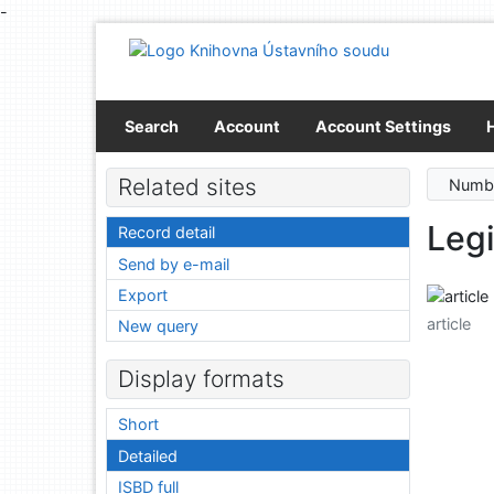
-
Go to content
Go to menu
Accessibility declaration
Search
Account
Account Settings
Related sites
Numbe
Legi
Record detail
Send by e-mail
Export
article
New query
Display formats
Short
Detailed
ISBD full