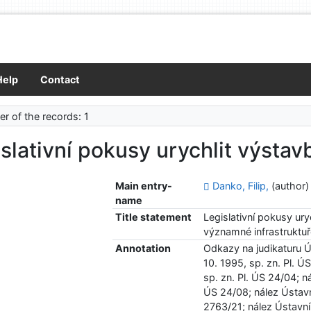
Help
Contact
r of the records: 1
slativní pokusy urychlit výstav
Main entry-
Danko, Filip,
(author)
name
Title statement
Legislativní pokusy ur
významné infrastruktu
Annotation
Odkazy na judikaturu 
10. 1995, sp. zn. Pl. 
sp. zn. Pl. ÚS 24/04; n
ÚS 24/08; nález Ústavn
2763/21; nález Ústavní