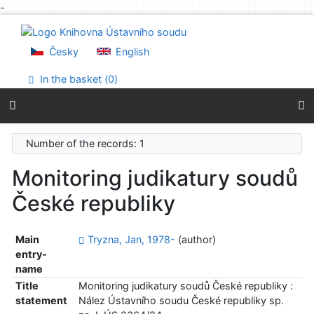
-
Go to content
Go to menu
Accessibility declaration
Česky
English
In the basket (
0
)
Number of the records: 1
Monitoring judikatury soudů
České republiky
Main
Tryzna, Jan, 1978-
(author)
entry-
name
Title
Monitoring judikatury soudů České republiky :
statement
Nález Ústavního soudu České republiky sp.