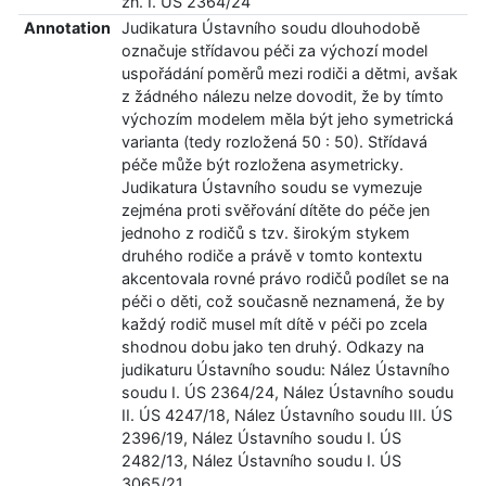
zn. I. ÚS 2364/24
Annotation
Judikatura Ústavního soudu dlouhodobě
označuje střídavou péči za výchozí model
uspořádání poměrů mezi rodiči a dětmi, avšak
z žádného nálezu nelze dovodit, že by tímto
výchozím modelem měla být jeho symetrická
varianta (tedy rozložená 50 : 50). Střídavá
péče může být rozložena asymetricky.
Judikatura Ústavního soudu se vymezuje
zejména proti svěřování dítěte do péče jen
jednoho z rodičů s tzv. širokým stykem
druhého rodiče a právě v tomto kontextu
akcentovala rovné právo rodičů podílet se na
péči o děti, což současně neznamená, že by
každý rodič musel mít dítě v péči po zcela
shodnou dobu jako ten druhý. Odkazy na
judikaturu Ústavního soudu: Nález Ústavního
soudu I. ÚS 2364/24, Nález Ústavního soudu
II. ÚS 4247/18, Nález Ústavního soudu III. ÚS
2396/19, Nález Ústavního soudu I. ÚS
2482/13, Nález Ústavního soudu I. ÚS
3065/21