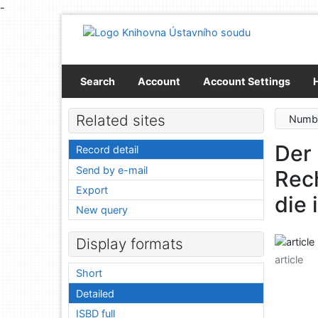
-
Go to content
Go to menu
Accessibility declaration
Search
Account
Account Settings
Related sites
Numbe
Der 
Record detail
Send by e-mail
Rec
Export
die 
New query
Display formats
article
Short
Detailed
ISBD full