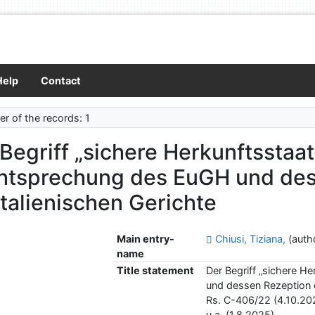
Help
Contact
r of the records: 1
Begriff „sichere Herkunftsstaat
htsprechung des EuGH und des
italienischen Gerichte
Main entry-
Chiusi, Tiziana,
(auth
name
Title statement
Der Begriff „sichere H
und dessen Rezeption d
Rs. C-406/22 (4.10.20
u.a. (1.8.2025)