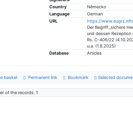
Country
Německo
Language
German
URL
https://www.eugrz.info
Der Begriff „sichere H
und dessen Rezeption d
Rs. C-406/22 (4.10.20
u.a. (1.8.2025)
Database
Articles
e basket
Permanent link
Bookmark
Selected docume
r of the records: 1