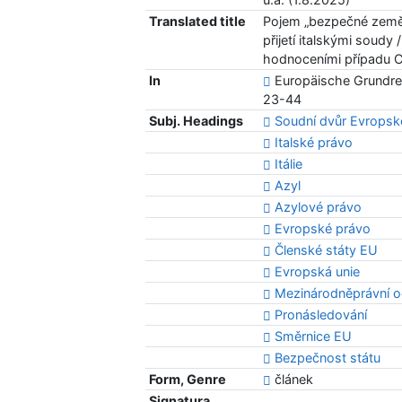
Translated title
Pojem „bezpečné země 
přijetí italskými soudy
hodnoceními případu C‑
In
Europäische Grundrech
23-44
Subj. Headings
Soudní dvůr Evropsk
Italské právo
Itálie
Azyl
Azylové právo
Evropské právo
Členské státy EU
Evropská unie
Mezinárodněprávní 
Pronásledování
Směrnice EU
Bezpečnost státu
Form, Genre
článek
Signatura