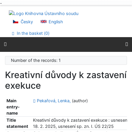
-
Go to content
Go to menu
Accessibility declaration
Česky
English
In the basket (
0
)
Number of the records: 1
Kreativní důvody k zastavení
exekuce
Main
Pekařová, Lenka,
(author)
entry-
name
Title
Kreativní důvody k zastavení exekuce : usnesení s
statement
18. 2. 2025, usnesení sp. zn. I. ÚS 22/25