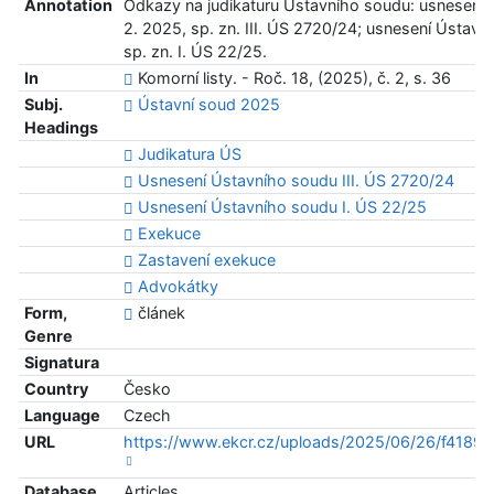
Annotation
Odkazy na judikaturu Ústavního soudu: usnesení 
2. 2025, sp. zn. III. ÚS 2720/24; usnesení Ústavn
sp. zn. I. ÚS 22/25.
In
Komorní listy. - Roč. 18, (2025), č. 2, s. 36
Subj.
Ústavní soud 2025
Headings
Judikatura ÚS
Usnesení Ústavního soudu III. ÚS 2720/24
Usnesení Ústavního soudu I. ÚS 22/25
Exekuce
Zastavení exekuce
Advokátky
Form,
článek
Genre
Signatura
Country
Česko
Language
Czech
URL
https://www.ekcr.cz/uploads/2025/06/26/f418
Database
Articles