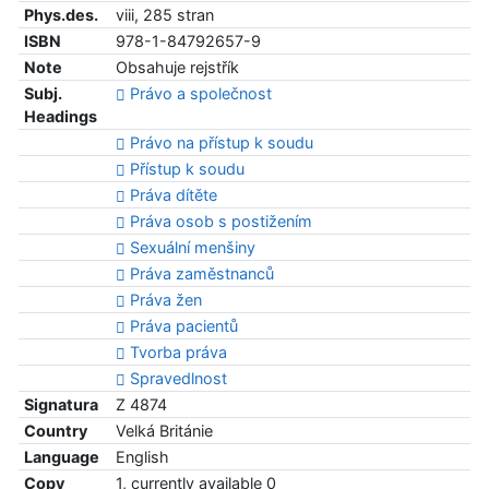
Phys.des.
viii, 285 stran
ISBN
978-1-84792657-9
Note
Obsahuje rejstřík
Subj.
Právo a společnost
Headings
Právo na přístup k soudu
Přístup k soudu
Práva dítěte
Práva osob s postižením
Sexuální menšiny
Práva zaměstnanců
Práva žen
Práva pacientů
Tvorba práva
Spravedlnost
Signatura
Z 4874
Country
Velká Británie
Language
English
Copy
1, currently available 0