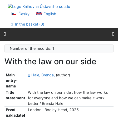
Go to content
Go to menu
Accessibility declaration
Česky
English
In the basket (
0
)
Number of the records: 1
With the law on our side
Main
Hale, Brenda,
(author)
entry-
name
Title
With the law on our side : how the law works
statement
for everyone and how we can make it work
better / Brenda Hale
První
London : Bodley Head, 2025
nakladatel