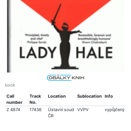
book
Call
Track
Location
Sublocation
Info
number
No.
Z 4874
17436
Ústavní soud
VVPV
vypůjčený
ČR