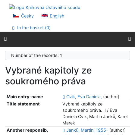
Go to content
Go to menu
Accessibility declaration
Česky
English
In the basket (
0
)
Number of the records: 1
Vybrané kapitoly ze
soukromého práva
Main entry-name
Cvik, Eva Daniela,
(author)
Title statement
Vybrané kapitoly ze
soukromého práva. II / Eva
Daniela Cvik, Martin Janků, Karel
Marek
Another responsib.
Janků, Martin, 1955-
(author)