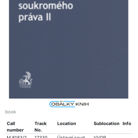
book
Call
Track
Location
Sublocation
Info
number
No.
M 8183/2
17330
Ústavní soud
VVOP