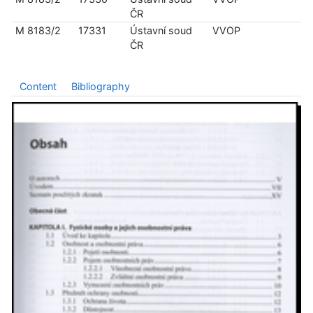
ČR
M 8183/2
17331
Ústavní soud
VVOP
ČR
Content
Bibliography