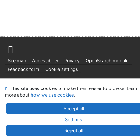
Site map
Accessibility
Privacy
OpenSearch module
Feedback form
Cookie settings
Ústavní soud, IČO: 48513687, se sídlem Joštova 625/8,
This site uses cookies to make them easier to browse. Learn
660 83 Brno
more about
how we use cookies
.
©1993-2026
IPAC
v.4.8.63a
-
Cosmotron Slovakia, s.r.o.
Accept all
Settings
Reject all