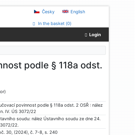
Česky
English
In the basket (
0
)
Login
nost podle § 118a odst.
or)
čovací povinnost podle § 118a odst. 2 OSŘ : nález
zn. IV. ÚS 3072/22
stavního soudu: nález Ústavního soudu ze dne 24.
S 3072/22.
č. 30, (2024), č. 7-8, s. 240