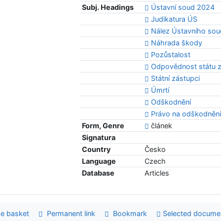
Subj. Headings
Ústavní soud 2024
Judikatura ÚS
Nález Ústavního sou
Náhrada škody
Pozůstalost
Odpovědnost státu 
Státní zástupci
Úmrtí
Odškodnění
Právo na odškodněn
Form, Genre
článek
Signatura
Country
Česko
Language
Czech
Database
Articles
e basket
Permanent link
Bookmark
Selected docume