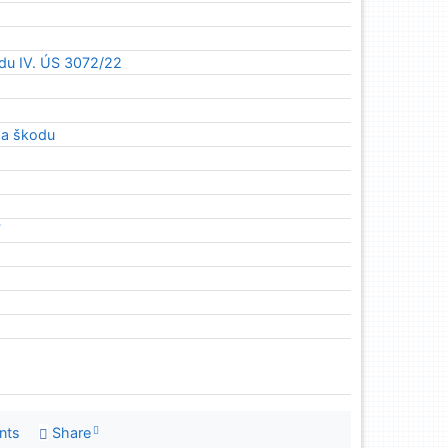
du IV. ÚS 3072/22
za škodu
í
nts
Share