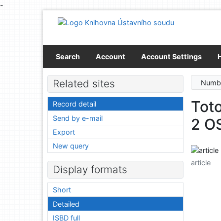
-
Go to content
Go to menu
Accessibility declaration
Search
Account
Account Settings
Related sites
Numbe
Toto
Record detail
Send by e-mail
2 O
Export
New query
article
Display formats
Short
Detailed
ISBD full