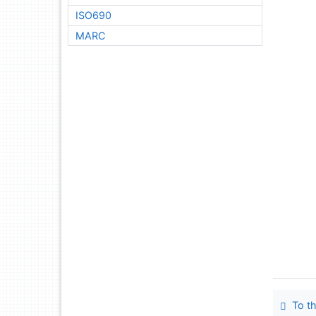
ISO690
MARC
To th