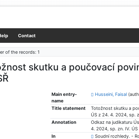
Help
Contact
r of the records: 1
žnost skutku a poučovací povin
SŘ
Main entry-
Husseini, Faisal
(auth
name
Title statement
Totožnost skutku a pou
ÚS z 24. 4. 2024, sp. 
Annotation
Odkaz na judikaturu Ú
4. 2024, sp. zn. IV. Ú
In
Soudní rozhledy. - Ro