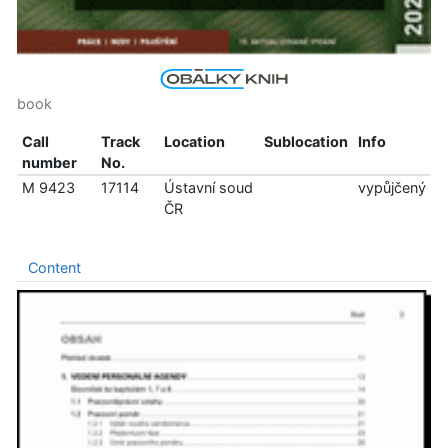
book
Call
Track
Location
Sublocation
Info
number
No.
M 9423
17114
Ústavní soud
vypůjčený
ČR
Content