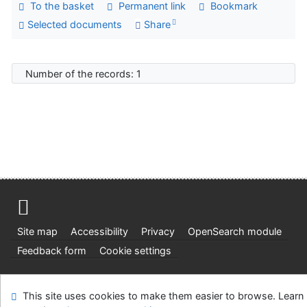
To the basket
Permanent link
Bookmark
Selected documents
Share
Number of the records: 1
Site map
Accessibility
Privacy
OpenSearch module
Feedback form
Cookie settings
Ústavní soud, IČO: 48513687, se sídlem Joštova 625/8,
This site uses cookies to make them easier to browse. Learn
660 83 Brno