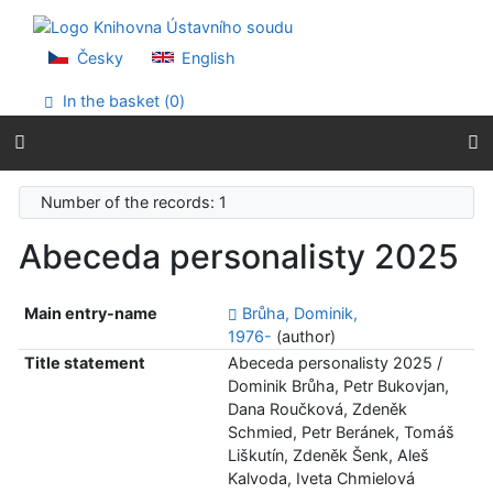
Go to content
Go to menu
Accessibility declaration
Česky
English
In the basket (
0
)
Number of the records: 1
Abeceda personalisty 2025
Main entry-name
Brůha, Dominik,
1976-
(author)
Title statement
Abeceda personalisty 2025 /
Dominik Brůha, Petr Bukovjan,
Dana Roučková, Zdeněk
Schmied, Petr Beránek, Tomáš
Liškutín, Zdeněk Šenk, Aleš
Kalvoda, Iveta Chmielová