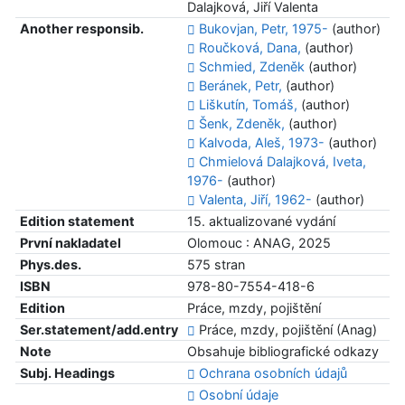
Dalajková, Jiří Valenta
Another responsib.
Bukovjan, Petr, 1975-
(author)
Roučková, Dana,
(author)
Schmied, Zdeněk
(author)
Beránek, Petr,
(author)
Liškutín, Tomáš,
(author)
Šenk, Zdeněk,
(author)
Kalvoda, Aleš, 1973-
(author)
Chmielová Dalajková, Iveta,
1976-
(author)
Valenta, Jiří, 1962-
(author)
Edition statement
15. aktualizované vydání
První nakladatel
Olomouc : ANAG, 2025
Phys.des.
575 stran
ISBN
978-80-7554-418-6
Edition
Práce, mzdy, pojištění
Ser.statement/add.entry
Práce, mzdy, pojištění (Anag)
Note
Obsahuje bibliografické odkazy
Subj. Headings
Ochrana osobních údajů
Osobní údaje