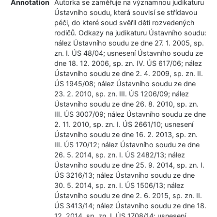
Annotation
Autorka se zaměřuje na významnou judikaturu
Ústavního soudu, která souvisí se střídavou
péči, do které soud svěřil děti rozvedených
rodičů. Odkazy na judikaturu Ústavního soudu:
nález Ústavního soudu ze dne 27. 1. 2005, sp.
zn. I. ÚS 48/04; usnesení Ústavního soudu ze
dne 18. 12. 2006, sp. zn. IV. ÚS 617/06; nález
Ústavního soudu ze dne 2. 4. 2009, sp. zn. II.
ÚS 1945/08; nález Ústavního soudu ze dne
23. 2. 2010, sp. zn. III. ÚS 1206/09; nález
Ústavního soudu ze dne 26. 8. 2010, sp. zn.
III. ÚS 3007/09; nález Ústavního soudu ze dne
2. 11. 2010, sp. zn. I. ÚS 2661/10; usnesení
Ústavního soudu ze dne 16. 2. 2013, sp. zn.
III. ÚS 170/12; nález Ústavního soudu ze dne
26. 5. 2014, sp. zn. I. ÚS 2482/13; nález
Ústavního soudu ze dne 25. 9. 2014, sp. zn. I.
ÚS 3216/13; nález Ústavního soudu ze dne
30. 5. 2014, sp. zn. I. ÚS 1506/13; nález
Ústavního soudu ze dne 2. 6. 2015, sp. zn. II.
ÚS 3413/14; nález Ústavního soudu ze dne 18.
12. 2014, sp. zn. I. ÚS 1708/14; usnesení