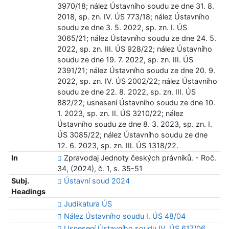
3970/18; nález Ústavního soudu ze dne 31. 8.
2018, sp. zn. IV. ÚS 773/18; nález Ústavního
soudu ze dne 3. 5. 2022, sp. zn. I. ÚS
3065/21; nález Ústavního soudu ze dne 24. 5.
2022, sp. zn. III. ÚS 928/22; nález Ústavního
soudu ze dne 19. 7. 2022, sp. zn. III. ÚS
2391/21; nález Ústavního soudu ze dne 20. 9.
2022, sp. zn. IV. ÚS 2002/22; nález Ústavního
soudu ze dne 22. 8. 2022, sp. zn. III. ÚS
882/22; usnesení Ústavního soudu ze dne 10.
1. 2023, sp. zn. II. ÚS 3210/22; nález
Ústavního soudu ze dne 8. 3. 2023, sp. zn. I.
ÚS 3085/22; nález Ústavního soudu ze dne
12. 6. 2023, sp. zn. III. ÚS 1318/22.
In
Zpravodaj Jednoty českých právníků. - Roč.
34, (2024), č. 1, s. 35-51
Subj.
Ústavní soud 2024
Headings
Judikatura ÚS
Nález Ústavního soudu I. ÚS 48/04
Usnesení Ústavního soudu IV. ÚS 617/06