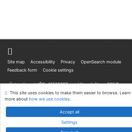
Site map
Accessibility
Privacy
OpenSearch module
Feedback form
Cookie settings
Ústavní soud, IČO: 48513687, se sídlem Joštova 625/8,
660 83 Brno
This site uses cookies to make them easier to browse. Learn
more about
©1993-2026
how we use cookies
IPAC
v.4.8.63a
-
.
Cosmotron Slovakia, s.r.o.
Accept all
Settings