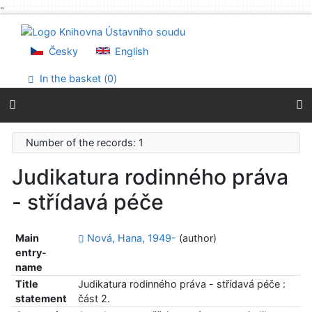
-
Go to content
Go to menu
Accessibility declaration
Česky
English
In the basket (
0
)
Number of the records: 1
Judikatura rodinného práva
- střídavá péče
Main
Nová, Hana, 1949-
(author)
entry-
name
Title
Judikatura rodinného práva - střídavá péče :
statement
část 2.