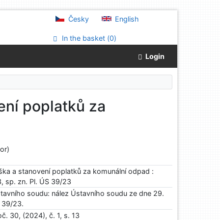
Česky
English
In the basket (
0
)
Login
ní poplatků za
or)
ka a stanovení poplatků za komunální odpad :
, sp. zn. Pl. ÚS 39/23
stavního soudu: nález Ústavního soudu ze dne 29.
S 39/23.
. 30, (2024), č. 1, s. 13