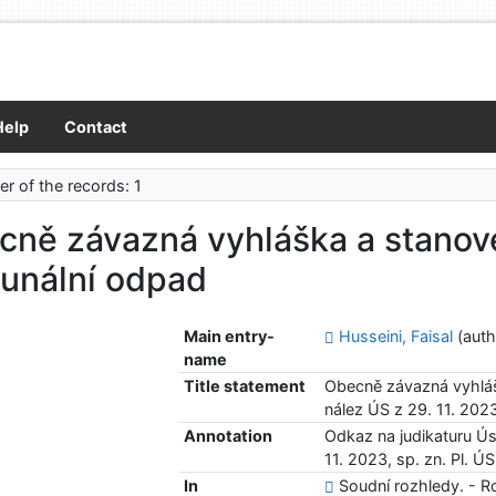
Help
Contact
r of the records: 1
cně závazná vyhláška a stanove
unální odpad
Main entry-
Husseini, Faisal
(auth
name
Title statement
Obecně závazná vyhláš
nález ÚS z 29. 11. 2023
Annotation
Odkaz na judikaturu Ú
11. 2023, sp. zn. Pl. Ú
In
Soudní rozhledy. - Roč