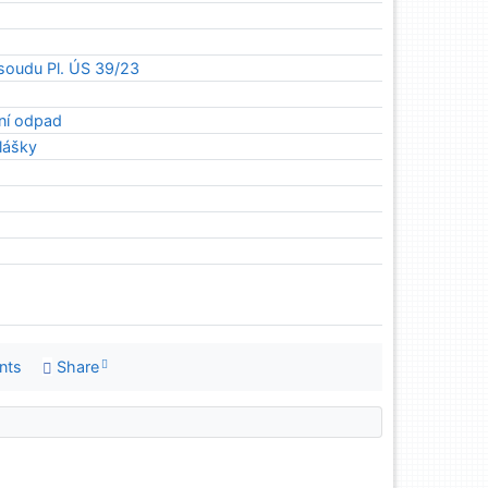
soudu Pl. ÚS 39/23
ní odpad
lášky
nts
Share