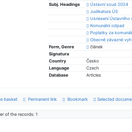
Subj. Headings
Ústavní soud 2024
Judikatura ÚS
Usnesení Ústavního 
Komunální odpad
Poplatky za komunál
Obecně závazné vyh
Form, Genre
článek
Signatura
Country
Česko
Language
Czech
Database
Articles
e basket
Permanent link
Bookmark
Selected docume
r of the records: 1