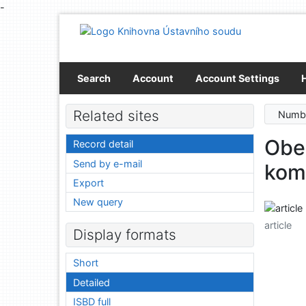
-
Go to content
Go to menu
Accessibility declaration
Search
Account
Account Settings
Related sites
Numbe
Obe
Record detail
Send by e-mail
kom
Export
New query
article
Display formats
Short
Detailed
ISBD full