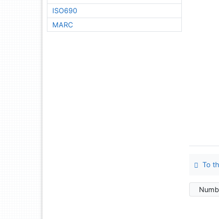
ISO690
MARC
To th
Numbe