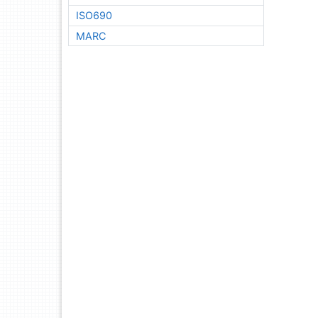
ISO690
MARC