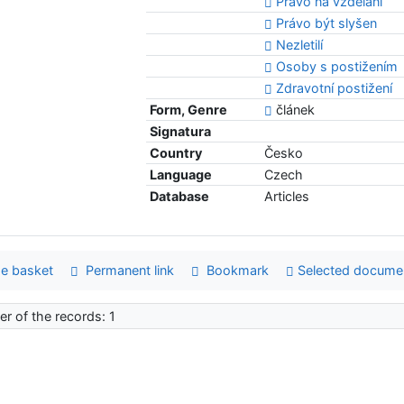
Právo na vzdělání
Právo být slyšen
Nezletilí
Osoby s postižením
Zdravotní postižení
Form, Genre
článek
Signatura
Country
Česko
Language
Czech
Database
Articles
e basket
Permanent link
Bookmark
Selected docume
r of the records: 1