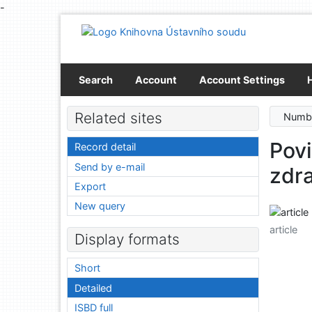
-
Go to content
Go to menu
Accessibility declaration
Search
Account
Account Settings
Related sites
Numbe
Povi
Record detail
Send by e-mail
zdra
Export
New query
article
Display formats
Short
Detailed
ISBD full