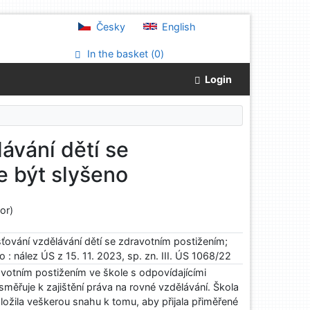
Česky
English
In the basket (
0
)
Login
lávání dětí se
e být slyšeno
or)
išťování vzdělávání dětí se zdravotním postižením;
o : nález ÚS z 15. 11. 2023, sp. zn. III. ÚS 1068/22
avotním postižením ve škole s odpovídajícími
měřuje k zajištění práva na rovné vzdělávání. Škola
ložila veškerou snahu k tomu, aby přijala přiměřené