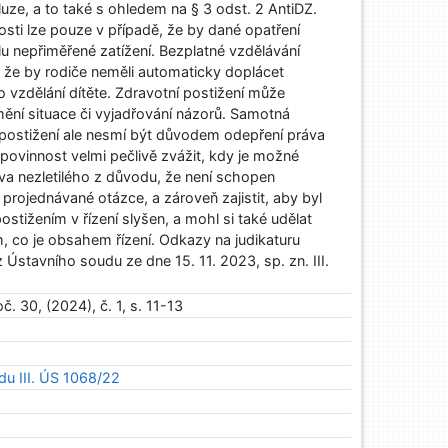
luze, a to také s ohledem na § 3 odst. 2 AntiDZ.
osti lze pouze v případě, že by dané opatření
u nepřiměřené zatížení. Bezplatné vzdělávání
 že by rodiče neměli automaticky doplácet
o vzdělání dítěte. Zdravotní postižení může
ní situace či vyjadřování názorů. Samotná
 postižení ale nesmí být důvodem odepření práva
 povinnost velmi pečlivě zvážit, kdy je možné
áva nezletilého z důvodu, že není schopen
rojednávané otázce, a zároveň zajistit, aby byl
stižením v řízení slyšen, a mohl si také udělat
m, co je obsahem řízení. Odkazy na judikaturu
 Ústavního soudu ze dne 15. 11. 2023, sp. zn. III.
. 30, (2024), č. 1, s. 11-13
du III. ÚS 1068/22