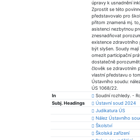
úpravy k usnadnění ink
Zprostit se této povinn
představovalo pro škol
přitom znamená mj. to,
asistenci nezbytnou pr
znesnadňovat porozumě
existence zdravotního
být slyšen. Soudy mají
omezit participační pr
dostatečně porozumět p
člověk se zdravotním po
vlastní představu o to
Ústavního soudu: nález
ÚS 1068/22.
In
Soudní rozhledy. - Roč
Subj. Headings
Ústavní soud 2024
Judikatura ÚS
Nález Ústavního sou
Školství
Školská zařízení