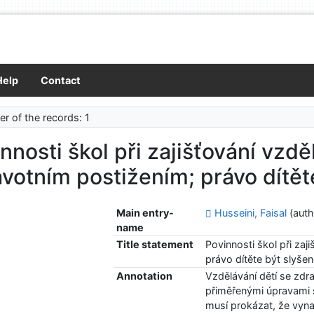
Help
Contact
r of the records: 1
nnosti škol při zajišťování vzdě
votním postižením; právo dítět
Main entry-
Husseini, Faisal
(auth
name
Title statement
Povinnosti škol při zaj
právo dítěte být slyšen
Annotation
Vzdělávání dětí se zdr
přiměřenými úpravami s
musí prokázat, že vyna