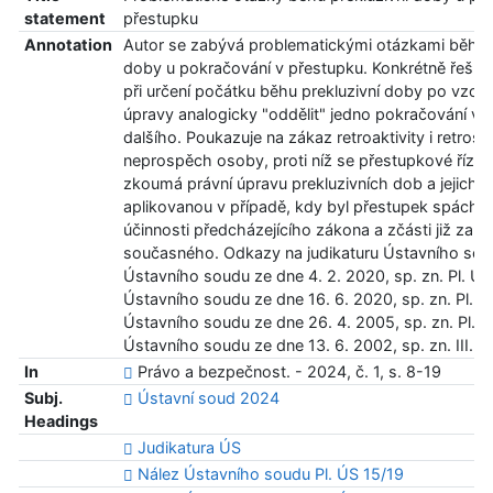
statement
přestupku
Annotation
Autor se zabývá problematickými otázkami běhu p
doby u pokračování v přestupku. Konkrétně řeší o
při určení počátku běhu prekluzivní doby po vzoru
úpravy analogicky "oddělit" jedno pokračování v 
dalšího. Poukazuje na zákaz retroaktivity i retrosp
neprospěch osoby, proti níž se přestupkové řízení
zkoumá právní úpravu prekluzivních dob a jejich 
aplikovanou v případě, kdy byl přestupek spáchán
účinnosti předcházejícího zákona a zčásti již za úč
současného. Odkazy na judikaturu Ústavního sou
Ústavního soudu ze dne 4. 2. 2020, sp. zn. Pl. ÚS
Ústavního soudu ze dne 16. 6. 2020, sp. zn. Pl. Ú
Ústavního soudu ze dne 26. 4. 2005, sp. zn. Pl. Ú
Ústavního soudu ze dne 13. 6. 2002, sp. zn. III. Ú
In
Právo a bezpečnost. - 2024, č. 1, s. 8-19
Subj.
Ústavní soud 2024
Headings
Judikatura ÚS
Nález Ústavního soudu Pl. ÚS 15/19