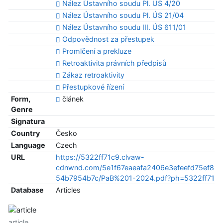
Nález Ústavního soudu Pl. ÚS 4/20
Nález Ústavního soudu Pl. ÚS 21/04
Nález Ústavního soudu III. ÚS 611/01
Odpovědnost za přestupek
Promlčení a prekluze
Retroaktivita právních předpisů
Zákaz retroaktivity
Přestupkové řízení
Form,
článek
Genre
Signatura
Country
Česko
Language
Czech
URL
https://5322ff71c9.clvaw-
cdnwnd.com/5e1f67eaeafa2406e3efeefd75ef8b
54b7954b7c/PaB%201-2024.pdf?ph=5322ff71c9
Database
Articles
article