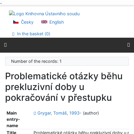
-
Go to content
Go to menu
Accessibility declaration
Česky
English
In the basket (
0
)
Number of the records: 1
Problematické otázky běhu
prekluzivní doby u
pokračování v přestupku
Main
Grygar, Tomáš, 1993-
(author)
entry-
name
Title
Problematické otázky běhu prekluzivní doby u po