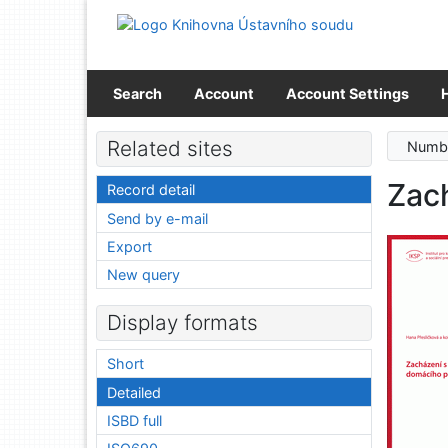
Go to content
Go to menu
Accessibility declaration
Search
Account
Account Settings
Related sites
Numbe
Zach
Record detail
Send by e-mail
Export
New query
Display formats
Short
Detailed
ISBD full