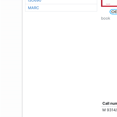
ISO690
MARC
book
Call nu
M 9314/