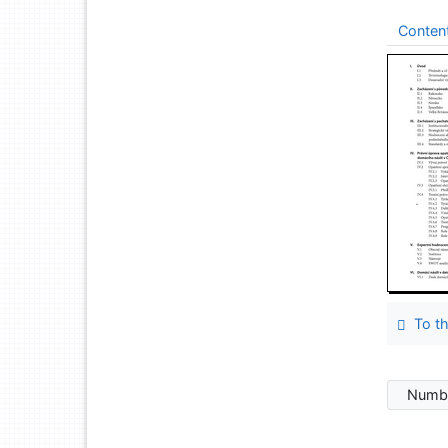
Conten
To th
Numbe