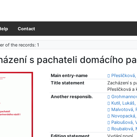
Help
Contact
r of the records: 1
ázení s pachateli domácího pa
Main entry-name
Přesličková
Title statement
Zacházení s pa
Přesličková a 
Another responsib.
Grohmannová
Kutil, Lukáš,
Malvotová, 
Novopacká, 
Paloušová, V
Roubalová, 
Edition statement
Vydání první