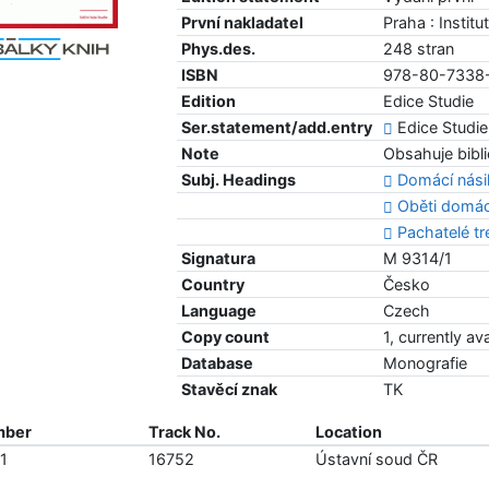
První nakladatel
Praha : Institu
Phys.des.
248 stran
ISBN
978-80-7338
Edition
Edice Studie
Ser.statement/add.entry
Edice Studie 
Note
Obsahuje bibli
Subj. Headings
Domácí násil
Oběti domácí
Pachatelé tr
Signatura
M 9314/1
Country
Česko
Language
Czech
Copy count
1, currently av
Database
Monografie
Stavěcí znak
TK
mber
Track No.
Location
1
16752
Ústavní soud ČR