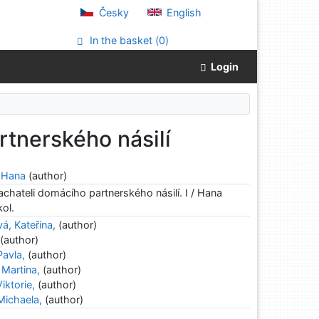
Česky
English
In the basket (
0
)
Login
rtnerského násilí
, Hana
(author)
chateli domácího partnerského násilí. I / Hana
kol.
, Kateřina,
(author)
(author)
Pavla,
(author)
Martina,
(author)
iktorie,
(author)
Michaela,
(author)