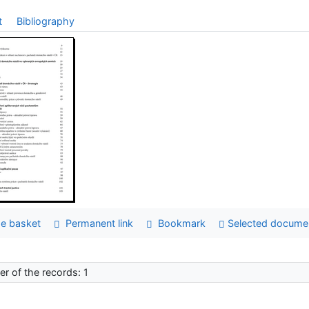
t
Bibliography
e basket
Permanent link
Bookmark
Selected docume
r of the records: 1